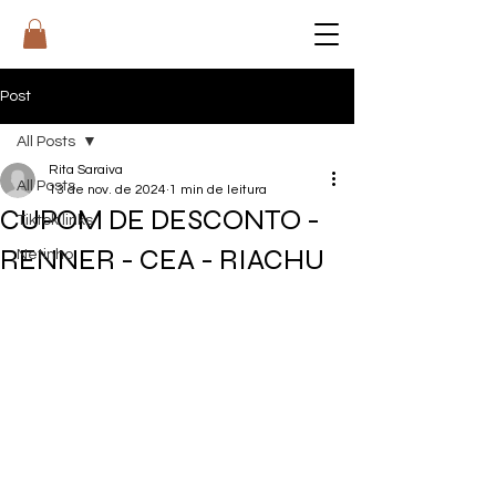
RI
T
A
Post
All Posts
Rita Saraiva
All Posts
13 de nov. de 2024
1 min de leitura
CUPOM DE DESCONTO -
Tiktok links
RENNER - CEA - RIACHU
Netinho