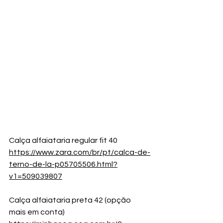
Calça alfaiataria regular fit 40
https://www.zara.com/br/pt/calca-de-
terno-de-la-p05705506.html?
v1=509039807
Calça alfaiataria preta 42 (opção 
mais em conta)