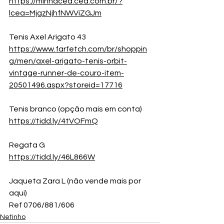
https://minhacea.cea.com.br/?
lcea=MjgzNjhfNWViZGJm
Tenis Axel Arigato 43
https://www.farfetch.com/br/shoppin
g/men/axel-arigato-tenis-orbit-
vintage-runner-de-couro-item-
20501496.aspx?storeid=17716
Tenis branco (opção mais em conta)
https://tidd.ly/4tVOFmQ
Regata G
https://tidd.ly/46L866W
Jaqueta Zara L (não vende mais por 
aqui)
Ref 0706/881/606
Netinho