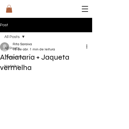
RI
T
A
Post
All Posts
Rita Saraiva
All Posts
16 de abr.
1 min de leitura
Alfaiataria + Jaqueta
Tiktok links
vermelha
Netinho