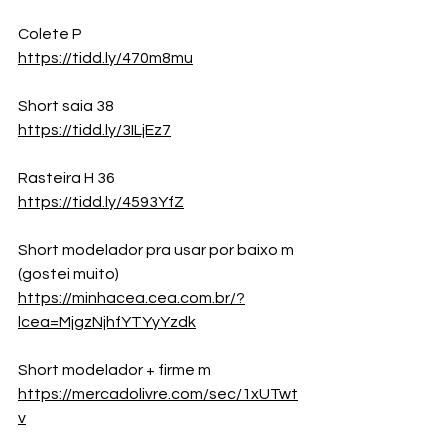
Colete P
https://tidd.ly/470m8mu
Short saia 38
https://tidd.ly/3ILjEz7
Rasteira H 36
https://tidd.ly/4593YfZ
Short modelador pra usar por baixo m 
(gostei muito)
https://minhacea.cea.com.br/?
lcea=MjgzNjhfYTYyYzdk
Short modelador + firme m 
https://mercadolivre.com/sec/1xUTwt
v