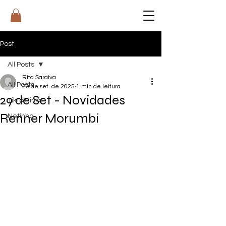
RI
T
A
Post
All Posts
Rita Saraiva
All Posts
29 de set. de 2025
1 min de leitura
29 de Set - Novidades
Tiktok links
Renner Morumbi
Netinho