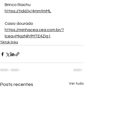
Brinco Riachu 
https://tidd.ly/4mmfmML
Casio dourado
https://minhacea.cea.com.br/?
lcea=MjgzNjhfMTE4Zjg1
Tiktok links
Ver tudo
Posts recentes