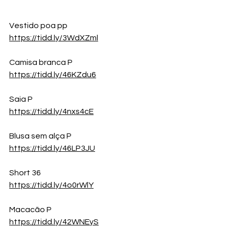
Vestido poa pp
https://tidd.ly/3WdXZml
Camisa branca P
https://tidd.ly/46KZdu6
Saia P
https://tidd.ly/4nxs4cE
Blusa sem alça P
https://tidd.ly/46LP3JU
Short 36
https://tidd.ly/4o0rWlY
Macacão P
https://tidd.ly/42WNEyS