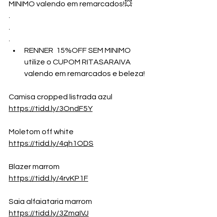
MINIMO valendo em remarcados!💥
.
.
.
RENNER  15%OFF SEM MINIMO 
utilize o CUPOM RITASARAIVA 
valendo em remarcados e beleza!
Camisa cropped listrada azul
https://tidd.ly/3OndF5Y
Moletom off white
https://tidd.ly/4qh1ODS
Blazer marrom
https://tidd.ly/4rvKP1F
Saia alfaiataria marrom
https://tidd.ly/3ZmaIVJ