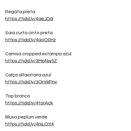
Regata preta
https://tidd.ly/4qeJDi9
Saia curta cinto preta
https://tidd.ly/4qoO0Hz
Camisa cropped estampa azul
https://tidd.ly/3MpNw5Z
Calça alfaiataria azul
https://tidd.ly/3OnWPnv
Top branco
https://tidd.ly/4torAck
Blusa peplum verde
https://tidd.ly/4rxLQX4