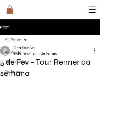
RI
T
A
Post
All Posts
Rita Saraiva
All Posts
5 de fev.
1 min de leitura
5 de Fev - Tour Renner da
Tiktok links
semana
Netinho