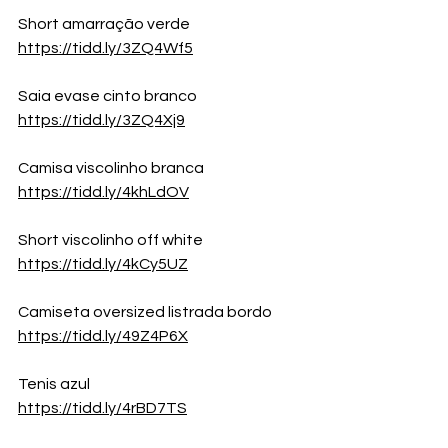
Short amarração verde
https://tidd.ly/3ZQ4Wf5
Saia evase cinto branco
https://tidd.ly/3ZQ4Xj9
Camisa viscolinho branca
https://tidd.ly/4khLdOV
Short viscolinho off white
https://tidd.ly/4kCy5UZ
Camiseta oversized listrada bordo
https://tidd.ly/49Z4P6X
Tenis azul
https://tidd.ly/4rBD7TS