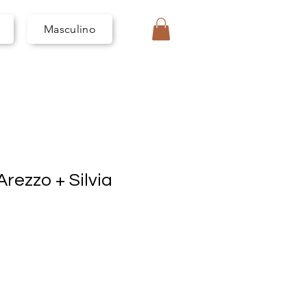
I
V
A
Masculino
rezzo + Silvia