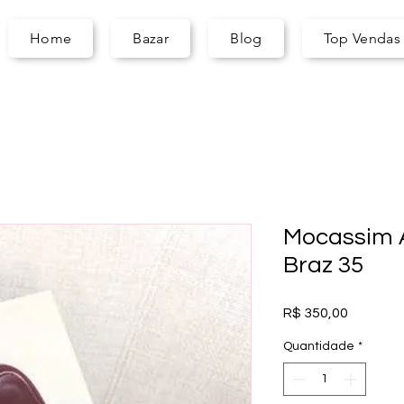
A
S
ARA
Home
Bazar
Blog
Top Vendas
Mocassim A
Braz 35
Preço
R$ 350,00
Quantidade
*