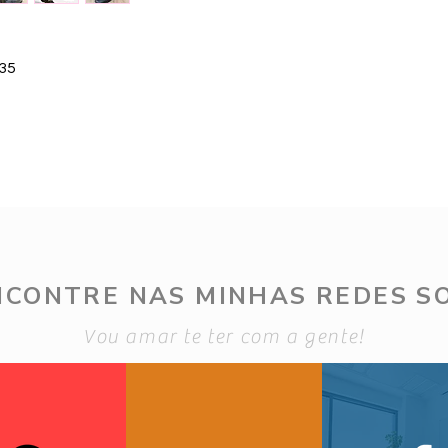
 35
NCONTRE NAS MINHAS REDES SO
Vou amar te ter com a gente!