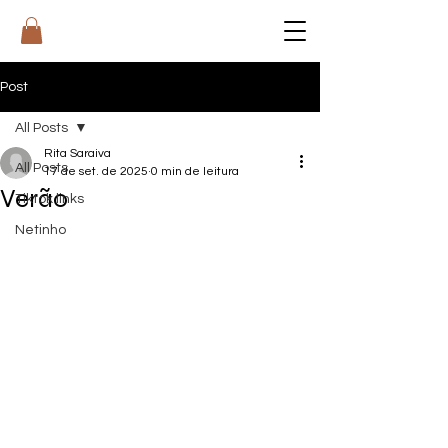
RI
T
A
Post
All Posts
Rita Saraiva
All Posts
17 de set. de 2025
0 min de leitura
Verão
Tiktok links
Netinho