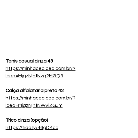
Tenis casual cinza 43
https://minhacea.cea.com.br/?
lcea=MjgzNjhfNzg2MGQ3
Calça alfaiataria preta 42
https://minhacea.cea.com.br/?
lcea=MjgzNjhfNWViZGJm
Trico cinza (opção)
https://tidd.ly/46gDKcc