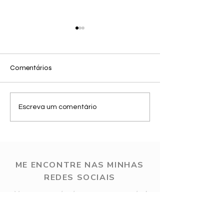
Comentários
Outfit reels relóg
25 de Jun - Looks de
Escreva um comentário
inverno 2
ME ENCONTRE NAS MINHAS
REDES SOCIAIS
Vou amar te ter com a gente!