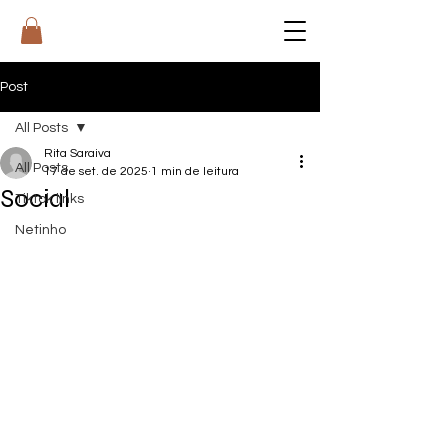
RI
T
A
Post
All Posts
Rita Saraiva
All Posts
17 de set. de 2025
1 min de leitura
Social
Tiktok links
Netinho