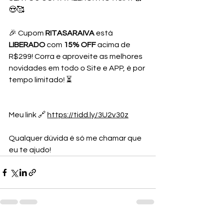
😍🥰
🎉 Cupom 
RITASARAIVA 
está 
LIBERADO 
com 
15% OFF
 acima de 
R$299! Corra e aproveite as melhores 
novidades em todo o Site e APP, é por 
tempo limitado! ⏳
Meu link 🔗 
https://tidd.ly/3U2v30z
Qualquer dúvida é só me chamar que 
eu te ajudo!