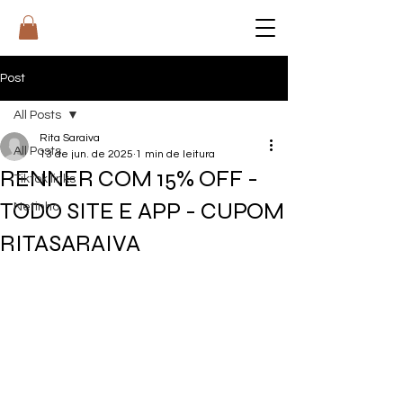
RI
T
A
Post
All Posts
Rita Saraiva
All Posts
13 de jun. de 2025
1 min de leitura
RENNER COM 15% OFF -
Tiktok links
TODO SITE E APP - CUPOM
Netinho
RITASARAIVA