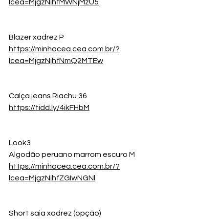
lcea=MjgzNjhfMWNjMzU5
Blazer xadrez P
https://minhacea.cea.com.br/?
lcea=MjgzNjhfNmQ2MTEw
Calça jeans Riachu 36
https://tidd.ly/4ikFHbM
Look3
Algodão peruano marrom escuro M
https://minhacea.cea.com.br/?
lcea=MjgzNjhfZGIwNGNl
Short saia xadrez (opção)