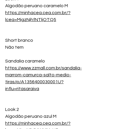
Algodão peruano caramelo M
https://minhacea.cea.com.br/?
lcea=MjgzNjhfNTljOTQ5
Short branco
Não tem 
Sandalia caramelo
https://www.zzmall.com.br/sandalia-
marrom-camurca-salto-medio-
tiras/p/A1356400030001U?
influ=ritasaraiva
Look 2
Algodão peruano azul M
https://minhacea.cea.com.br/?