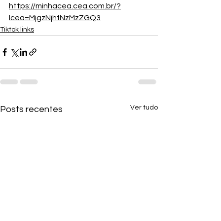
https://minhacea.cea.com.br/?
lcea=MjgzNjhfNzMzZGQ3
Tiktok links
Ver tudo
Posts recentes