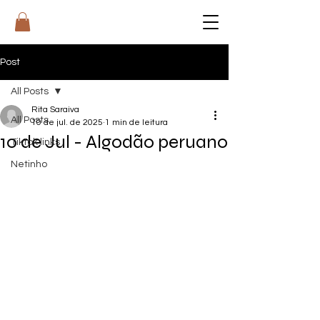
RI
T
A
Post
All Posts
Rita Saraiva
All Posts
10 de jul. de 2025
1 min de leitura
10 de Jul - Algodão peruano
Tiktok links
Netinho