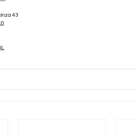
inza 43
k0
lL