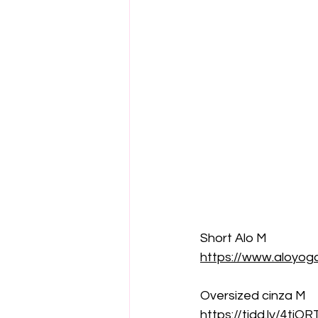
Short Alo M
https://www.aloyog
Oversized cinza M
https://tidd.ly/4tjQ