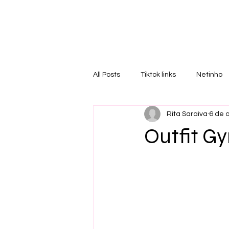
RI
T
All Posts
Tiktok links
Netinho
Rita Saraiva
6 de a
Outfit Gy