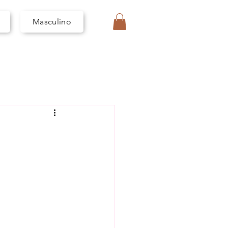
I
V
A
Masculino