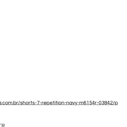
a.com.br/shorts-7-repetition-navy-m6154r-03842/p
RTR