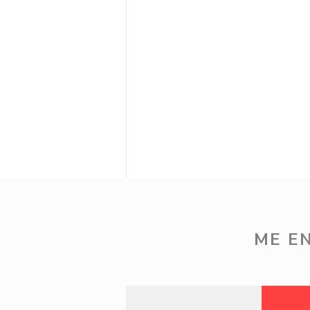
Comentários
ME E
Escreva um comentário