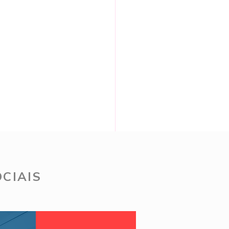
CIAIS
t reels relógios