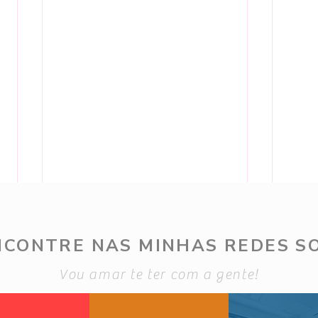
NCONTRE NAS MINHAS REDES SO
Vou amar te ter com a gente!
Outfi