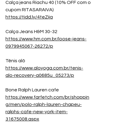
Calça jeans Riachu 40 (10% OFF com o 
cupom RITASARAIVA)
https://tidd.ly/4teZija
Calça Jeans H&M 30-32
https://www.hm.com.br/loose-jeans-
0979945067-26272/p
Tênis alô
https://www.aloyoga.com.br/tenis-
alo-recovery-a0685u_05273/p
Bone Ralph Lauren cafe
https://www.farfetch.com/br/shoppin
g/men/polo-ralph-lauren-chapeu-
ralphs-cafe-new-york-item-
31675008.aspx