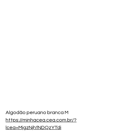
Algodão peruano branca M
https://minhacea.cea.com.br/?
lcea=MjgzNjhfNDQzYTdi