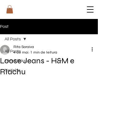
RI
T
A
Post
All Posts
Rita Saraiva
All Posts
4 de mai.
1 min de leitura
Loose Jeans - H&M e
Tiktok links
RIachu
Netinho