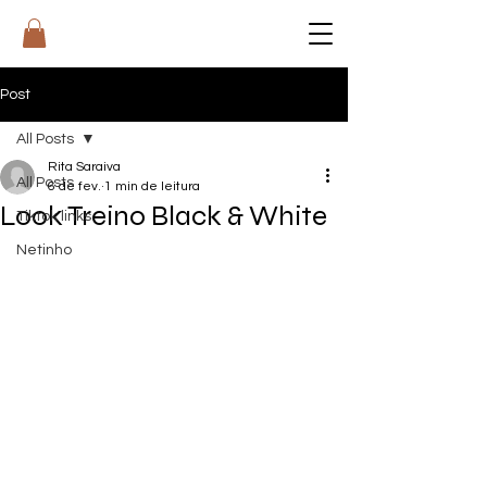
RI
T
A
Post
All Posts
Rita Saraiva
All Posts
6 de fev.
1 min de leitura
Look Treino Black & White
Tiktok links
Netinho