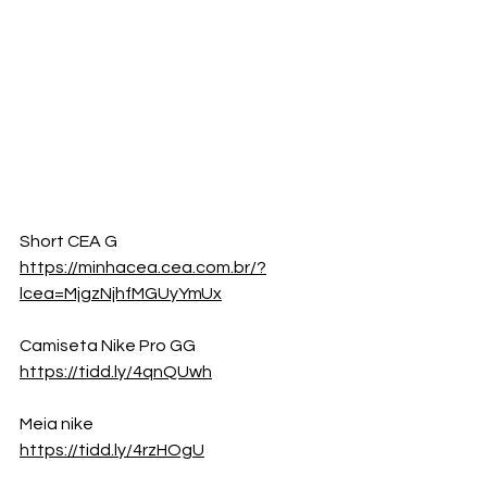
Short CEA G
https://minhacea.cea.com.br/?
lcea=MjgzNjhfMGUyYmUx
Camiseta Nike Pro GG
https://tidd.ly/4qnQUwh
Meia nike 
https://tidd.ly/4rzHOgU