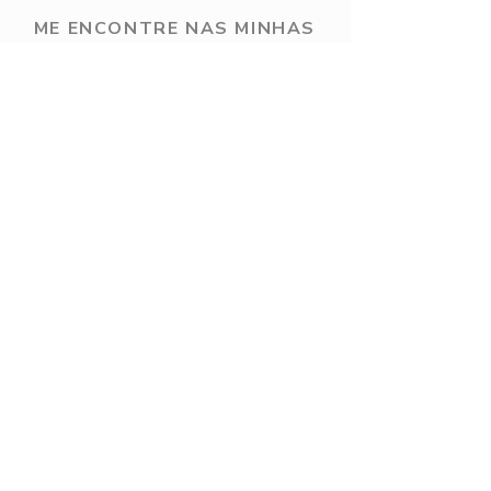
ME ENCONTRE NAS MINHAS
REDES SOCIAIS
Vou amar te ter com a gente!
contato@ritasaraiva.com.br