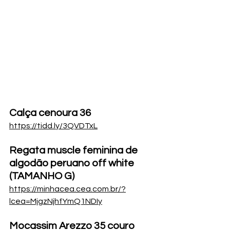
Calça cenoura 36 
https://tidd.ly/3QVDTxL
Regata muscle feminina de 
algodão peruano off white 
(TAMANHO G)
https://minhacea.cea.com.br/?
lcea=MjgzNjhfYmQ1NDIy
Mocassim Arezzo 35 couro