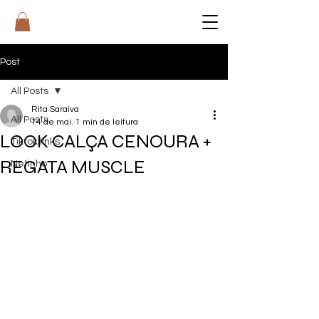
RI
T
A
Post
All Posts
Rita Saraiva
All Posts
14 de mai.
1 min de leitura
LOOK CALÇA CENOURA +
Tiktok links
REGATA MUSCLE
Netinho