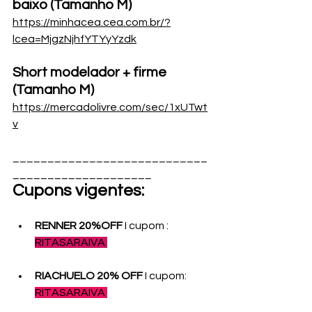
baixo (Tamanho M)
https://minhacea.cea.com.br/?
lcea=MjgzNjhfYTYyYzdk
Short modelador + firme 
(Tamanho M)
https://mercadolivre.com/sec/1xUTwt
v
____________________________
____________________
Cupons vigentes:
RENNER 20%OFF 
I cupom : 
RITASARAIVA 
RIACHUELO 20% OFF
 I cupom: 
RITASARAIVA 