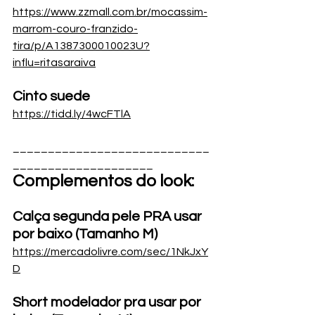
https://www.zzmall.com.br/mocassim-
marrom-couro-franzido-
tira/p/A1387300010023U?
influ=ritasaraiva
Cinto
 suede
https://tidd.ly/4wcFTlA
____________________________
____________________
Complementos do look:
Calça segunda pele PRA usar 
por baixo (Tamanho M)
https://mercadolivre.com/sec/1NkJxY
D
Short modelador pra usar por 