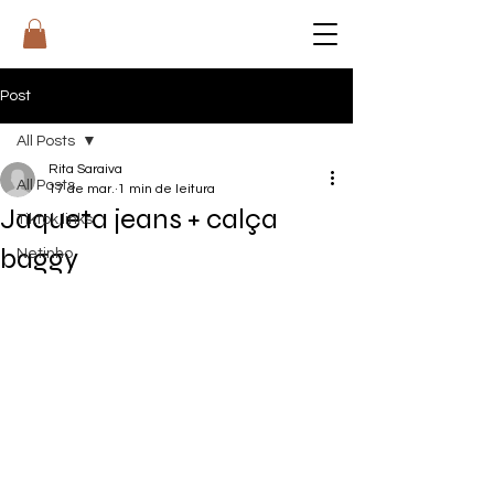
RI
T
A
Post
All Posts
Rita Saraiva
All Posts
17 de mar.
1 min de leitura
Jaqueta jeans + calça
Tiktok links
baggy
Netinho