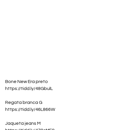
Bone New Era preto
https://tidd.ly/48GbulL
Regata branca G
https://tidd.ly/46L866W
Jaqueta jeans M