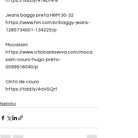
https://tidd.ly/478cMF8
Jeans baggy preta H&M 30-32
https://www.hm.com.br/baggy-jeans-
1285734001-134225/p
Mocassim
https://www.oficinareserva.com/moca
ssim-couro-hugo-preto-
0099916040/p
Cinto de couro
https://tidd.ly/4aVSQrf
Netinho