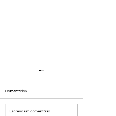
Comentários
Outfit reels relóg
25 de Jun - Looks de
Escreva um comentário