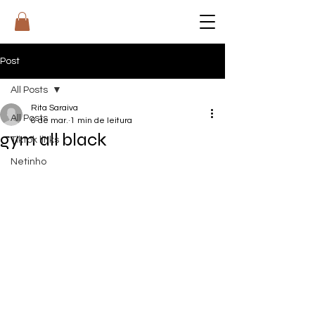
RI
T
A
Post
All Posts
Rita Saraiva
All Posts
6 de mar.
1 min de leitura
gym all black
Tiktok links
Netinho