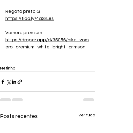
Regata preta G
https://tidd.ly/4aSrL8s
Vomero premium
https://droper.app/d/35056/nike_vom
ero_premium_white_bright_crimson
Netinho
Ver tudo
Posts recentes