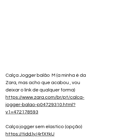
Calça Jogger balão  M (a minha é da 
Zara, mas acho que acabou , vou 
deixar o link de qualquer forma)
https://www.zara.com/br/pt/calca-
jogger-balao-p04729310.html?
v1=472178593
Calça jogger sem elastico (opção)
https://tidd.ly/4rfXtkU