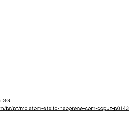
e GG
om/br/pt/moletom-efeito-neoprene-com-capuz-p0143