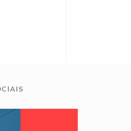
CIAIS
t reels relógios