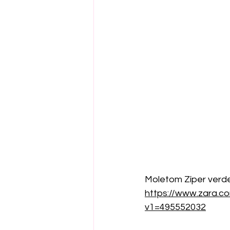
Moletom Zíper verd
https://www.zara.c
v1=495552032