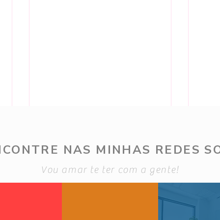
NCONTRE NAS MINHAS REDES SO
Vou amar te ter com a gente!
Outfi
25 de Jun - Looks de inverno 2