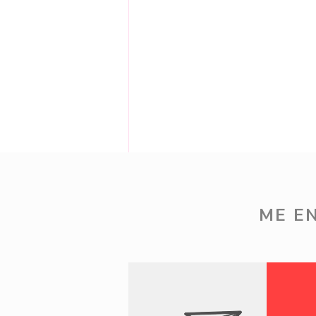
Comentários
ME E
Escreva um comentário
30 de Jul - Looks de trabalho