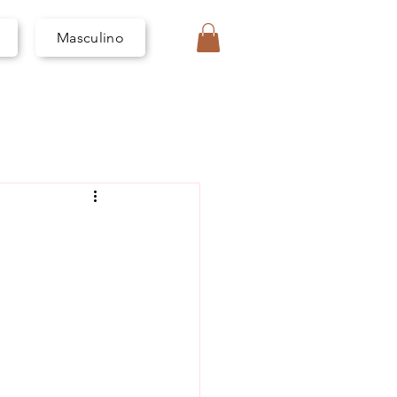
I
V
A
Masculino