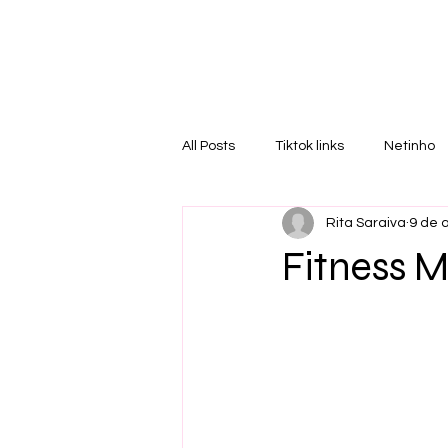
RI
T
All Posts
Tiktok links
Netinho
Rita Saraiva
9 de a
Fitness 