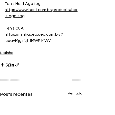
Tenis Herit Age fog 
https://www.herit.com.br/products/her
it-age-fog
Tenis C&A
https://minhacea.cea.com.br/?
lcea=MjgzNjhfMWRiMWVj
Netinho
Ver tudo
Posts recentes