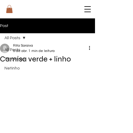
RI
T
A
Post
All Posts
Rita Saraiva
All Posts
5 de abr.
1 min de leitura
Camisa verde + linho
Tiktok links
Netinho