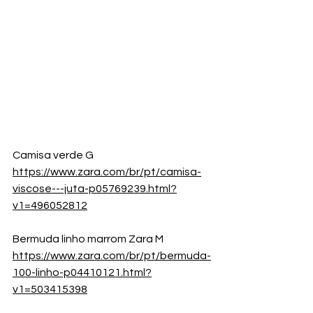
Camisa verde G
https://www.zara.com/br/pt/camisa-
viscose---juta-p05769239.html?
v1=496052812
Bermuda linho marrom Zara M
https://www.zara.com/br/pt/bermuda-
100-linho-p04410121.html?
v1=503415398