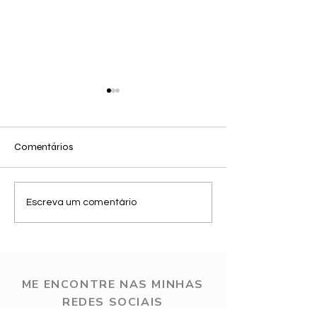
Comentários
Outfit reels relóg
25 de Jun - Looks de
Escreva um comentário
inverno 2
ME ENCONTRE NAS MINHAS
REDES SOCIAIS