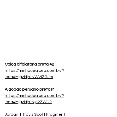
Calça alfaiataria preta 42
https://minhacea.cea.com.br/?
lcea=MjgzNjhfNWViZGJm
Algodao peruano preta M
https://minhacea.cea.com.br/?
lcea=MjgzNjhfNjc2ZWU2
Jordan 1 Travis Scott Fragment