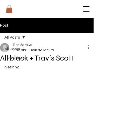
RI
T
A
Post
All Posts
Rita Saraiva
All Posts
7 de abr.
1 min de leitura
All black + Travis Scott
Tiktok links
Netinho