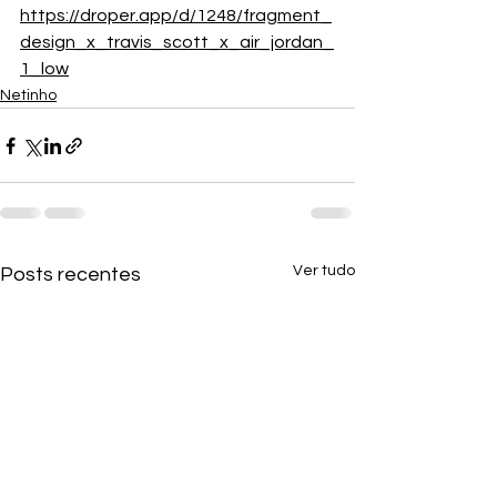
https://droper.app/d/1248/fragment_
design_x_travis_scott_x_air_jordan_
1_low
Netinho
Ver tudo
Posts recentes