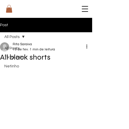
RI
T
A
Post
All Posts
Rita Saraiva
All Posts
13 de fev.
1 min de leitura
All black shorts
Tiktok links
Netinho