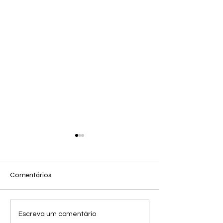
Comentários
Outfit reels relóg
25 de Jun - Looks de
Escreva um comentário