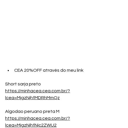
CEA 20%OFF através do meu link
Short sarja preto 
https://minhacea.cea.com.br/?
lcea=MjgzNjhfMDRhMmQz
Algodao peruano preta M
https://minhacea.cea.com.br/?
lcea=MjgzNjhfNjc2ZWU2