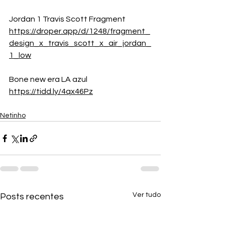
Jordan 1 Travis Scott Fragment
https://droper.app/d/1248/fragment_
design_x_travis_scott_x_air_jordan_
1_low
Bone new era LA azul
https://tidd.ly/4qx46Pz
Netinho
Ver tudo
Posts recentes