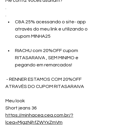
Me conta: vocês usariam?
.
.
C&A 25% acessando o site- app 
através do meu link e utilizando o 
cupom MINHA25
RIACHU com 20%OFF cupom 
RITASARAIVA , SEM MINIMO e 
pegando em remarcados!
 - RENNER ESTAMOS COM 20%OFF 
ATRAVÈS DO CUPOM RITASARAIVA
Meu look
Short jeans 36
https://minhacea.cea.com.br/?
lcea=MjgzNjhfZWYxZmVm