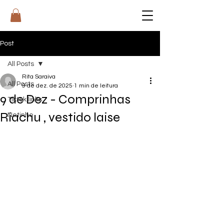
RI
T
A
Post
All Posts
Rita Saraiva
All Posts
9 de dez. de 2025
1 min de leitura
9 de Dez - Comprinhas
Tiktok links
Riachu , vestido laise
Netinho