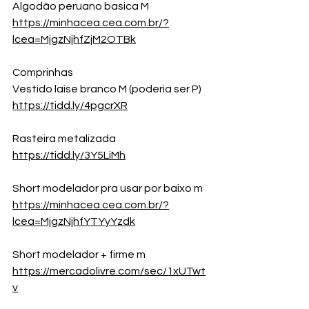
Algodão peruano basica M
https://minhacea.cea.com.br/?
lcea=MjgzNjhfZjM2OTBk
Comprinhas
Vestido laise branco M (poderia ser P)
https://tidd.ly/4pgcrXR
Rasteira metalizada
https://tidd.ly/3Y5LiMh
Short modelador pra usar por baixo m 
https://minhacea.cea.com.br/?
lcea=MjgzNjhfYTYyYzdk
Short modelador + firme m 
https://mercadolivre.com/sec/1xUTwt
v