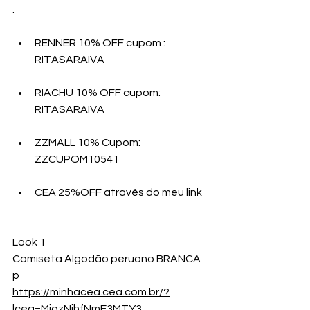
.
RENNER 10% OFF cupom : 
RITASARAIVA
RIACHU 10% OFF cupom: 
RITASARAIVA
ZZMALL 10% Cupom:   
ZZCUPOM10541
CEA 25%OFF através do meu link
Look 1
Camiseta Algodão peruano BRANCA  
p
https://minhacea.cea.com.br/?
lcea=MjgzNjhfNmE3MTY3