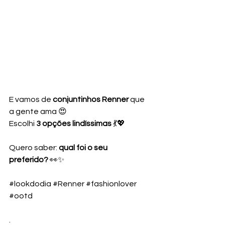
E vamos de 
conjuntinhos Renner
 que 
a gente ama 😍
Escolhi 
3 opções lindíssimas
 💃💖
Quero saber: 
qual foi o seu 
preferido?
 👀✨
#lookdodia
#Renner
#fashionlover
#ootd
.