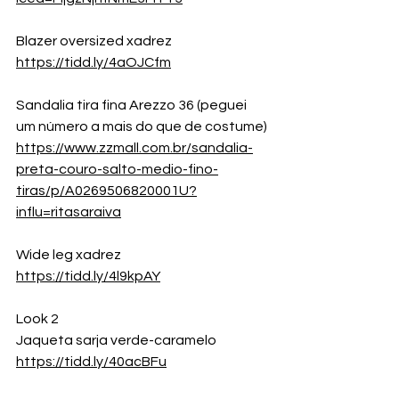
Blazer oversized xadrez
https://tidd.ly/4aOJCfm
Sandalia tira fina Arezzo 36 (peguei 
um número a mais do que de costume)
https://www.zzmall.com.br/sandalia-
preta-couro-salto-medio-fino-
tiras/p/A0269506820001U?
influ=ritasaraiva
Wide leg xadrez
https://tidd.ly/4l9kpAY
Look 2
Jaqueta sarja verde-caramelo
https://tidd.ly/40acBFu