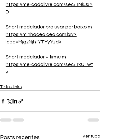
https://mercadolivre.com/sec/1NkJxY
D
Short modelador pra usar por baixo m 
https://minhacea.cea.com.br/?
lcea=MjgzNjhfYTYyYzdk
Short modelador + firme m 
https://mercadolivre.com/sec/1xUTwt
v
Tiktok links
Ver tudo
Posts recentes