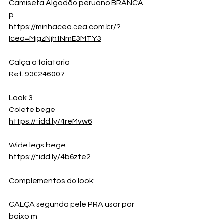
Camiseta Algodão peruano BRANCA  
p
https://minhacea.cea.com.br/?
lcea=MjgzNjhfNmE3MTY3
Calça alfaiataria 
Ref. 930246007
Look 3
Colete bege
https://tidd.ly/4reMvw6
Wide legs bege
https://tidd.ly/4b6zte2
Complementos do look:
CALÇA segunda pele PRA usar por 
baixo m