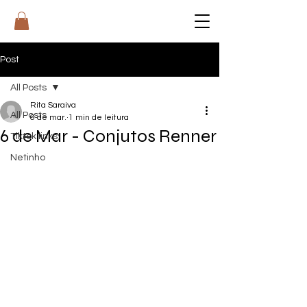
RI
T
A
Post
All Posts
Rita Saraiva
All Posts
6 de mar.
1 min de leitura
6 de Mar - Conjutos Renner
Tiktok links
Netinho