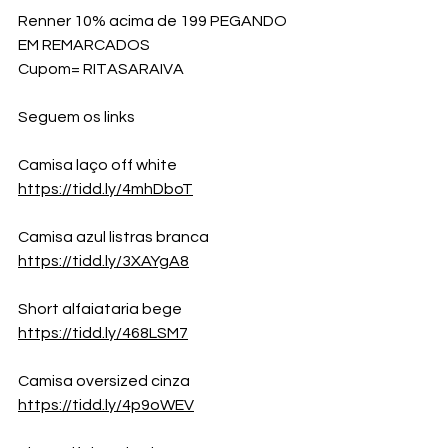
Renner 10% acima de 199 PEGANDO 
EM REMARCADOS
Cupom= RITASARAIVA
Seguem os links
Camisa laço off white
https://tidd.ly/4mhDboT
Camisa azul listras branca
https://tidd.ly/3XAYgA8
Short alfaiataria bege
https://tidd.ly/468LSM7
Camisa oversized cinza
https://tidd.ly/4p9oWEV