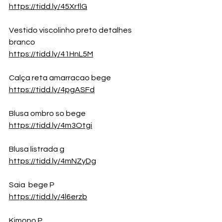
https://tidd.ly/45XrflG
Vestido viscolinho preto detalhes 
branco
https://tidd.ly/41HnL5M
Calça reta amarracao bege
https://tidd.ly/4pgASFd
Blusa ombro so bege
https://tidd.ly/4m3Otgi
Blusa listrada g
https://tidd.ly/4mNZyDg
Saia  bege P
https://tidd.ly/4l6erzb
Kimono P