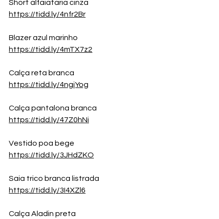
Short alfaiataria cinza
https://tidd.ly/4nfr2Br
Blazer azul marinho
https://tidd.ly/4mTX7z2
Calça reta branca
https://tidd.ly/4ngjYog
Calça pantalona branca
https://tidd.ly/47Z0hNi
Vestido poa bege
https://tidd.ly/3JHdZKO
Saia trico branca listrada
https://tidd.ly/3I4XZl6
Calça Aladin preta