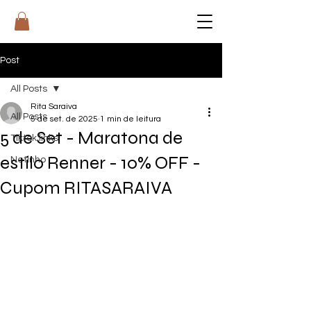
RI
T
A
Post
All Posts
Rita Saraiva
All Posts
5 de set. de 2025
1 min de leitura
5 de Set - Maratona de
Tiktok links
estilo Renner - 10% OFF -
Netinho
Cupom RITASARAIVA