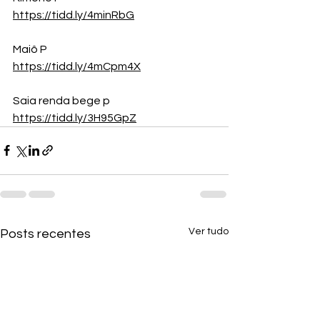
https://tidd.ly/4minRbG
Maiô P 
https://tidd.ly/4mCpm4X
Saia renda bege p
https://tidd.ly/3H95GpZ
Ver tudo
Posts recentes