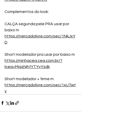
Complementos do look:
CALÇA segunda pele PRA usar por 
baixo m
https://mercadolivre.com/sec/1NkJxY
D
Short modelador pra usar por baixo m 
https://minhacea.cea.com.br/?
lcea=MjgzNjhfYTYyYzdk
Short modelador + firme m 
https://mercadolivre.com/sec/1xUTwt
v