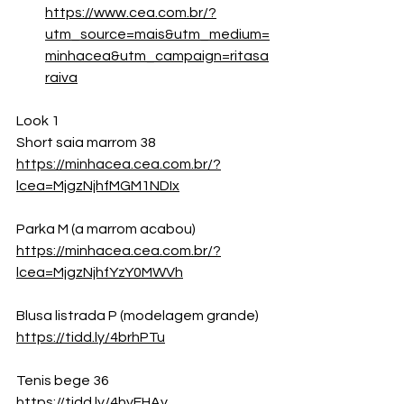
https://www.cea.com.br/?
utm_source=mais&utm_medium=
minhacea&utm_campaign=ritasa
raiva
Look 1
Short saia marrom 38
https://minhacea.cea.com.br/?
lcea=MjgzNjhfMGM1NDIx
Parka M (a marrom acabou)
https://minhacea.cea.com.br/?
lcea=MjgzNjhfYzY0MWVh
Blusa listrada P (modelagem grande)
https://tidd.ly/4brhPTu
Tenis bege 36
https://tidd.ly/4hyEHAy