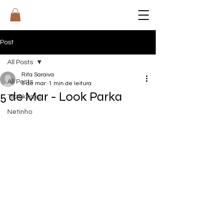
RI
T
A
Post
All Posts
Rita Saraiva
All Posts
5 de mar.
1 min de leitura
5 de Mar - Look Parka
Tiktok links
Netinho