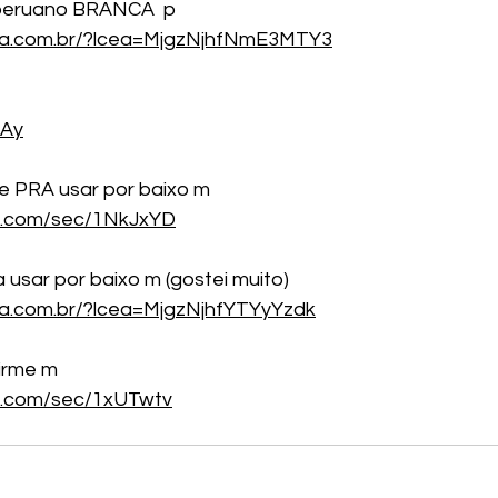
peruano BRANCA  p
cea.com.br/?lcea=MjgzNjhfNmE3MTY3
HAy
 PRA usar por baixo m
re.com/sec/1NkJxYD
 usar por baixo m (gostei muito)
ea.com.br/?lcea=MjgzNjhfYTYyYzdk
irme m 
re.com/sec/1xUTwtv