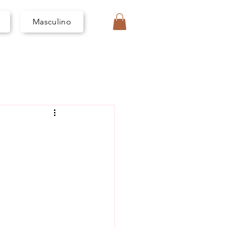
I
V
A
Masculino