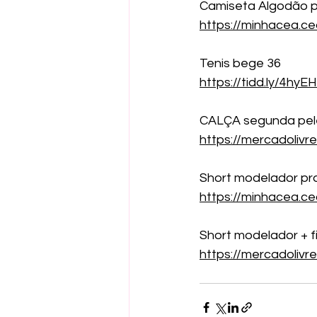
Camiseta Algodão 
https://minhacea.
Tenis bege 36
https://tidd.ly/4hyE
CALÇA segunda pele
https://mercadoliv
Short modelador pra
https://minhacea.c
Short modelador + f
https://mercadoliv