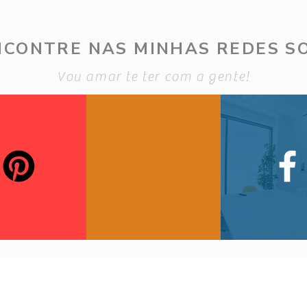
NCONTRE NAS MINHAS REDES SO
Vou amar te ter com a gente!
5 de
5 de Ago - Camisa Short
listrado