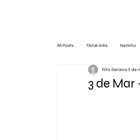
RI
T
All Posts
Tiktok links
Netinho
Rita Saraiva
3 de 
3 de Mar