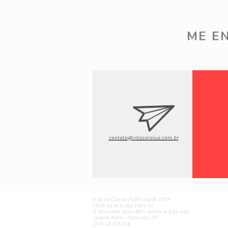
Comentários
ME E
Escreva um comentário
7 de Ago - Provador Renner
contato@ritasaraiva.com.br
Rita de Cassia Publicidade LTDA
CNPJ 46.954.362.0001-12
R Fernando silva 190 - Andar 6 Sala 603
Jardim Astro - Sorocaba SP
CEP: 18.017-158