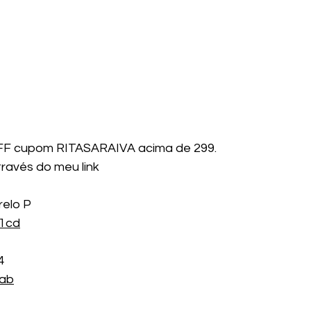
F cupom RITASARAIVA acima de 299.
avés do meu link
elo P
L1cd
4
Xab