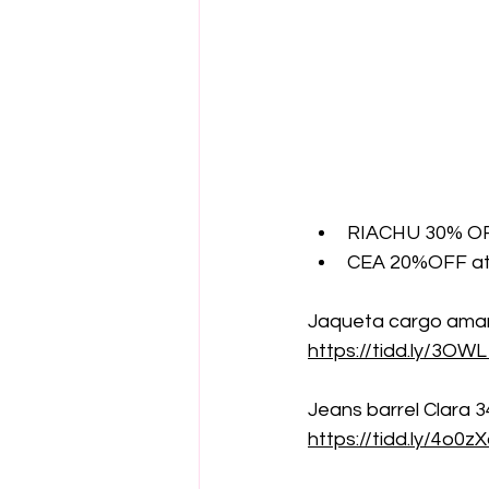
RIACHU 30% OF
CEA 20%OFF atr
Jaqueta cargo amar
https://tidd.ly/3OW
Jeans barrel Clara 3
https://tidd.ly/4o0z