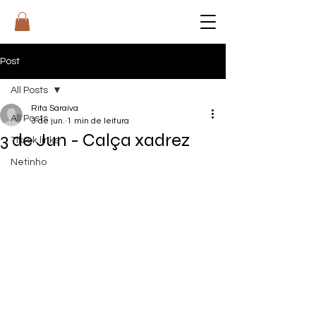
RI
T
A
Post
All Posts
Rita Saraiva
All Posts
3 de jun.
1 min de leitura
3 de Jun - Calça xadrez
Tiktok links
Netinho