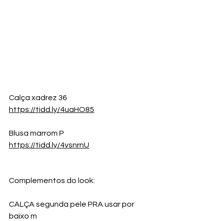
Calça xadrez 36
https://tidd.ly/4uaHO85
Blusa marrom P
https://tidd.ly/4vsnrnU
Complementos do look:
CALÇA segunda pele PRA usar por 
baixo m