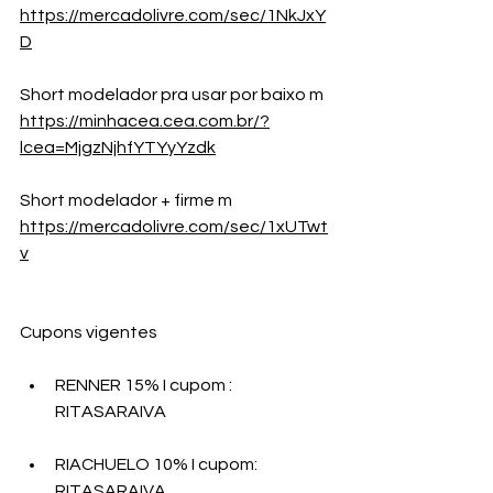
https://mercadolivre.com/sec/1NkJxY
D
Short modelador pra usar por baixo m 
https://minhacea.cea.com.br/?
lcea=MjgzNjhfYTYyYzdk
Short modelador + firme m 
https://mercadolivre.com/sec/1xUTwt
v
Cupons vigentes
RENNER 15% I cupom : 
RITASARAIVA 
RIACHUELO 10% I cupom: 
RITASARAIVA 