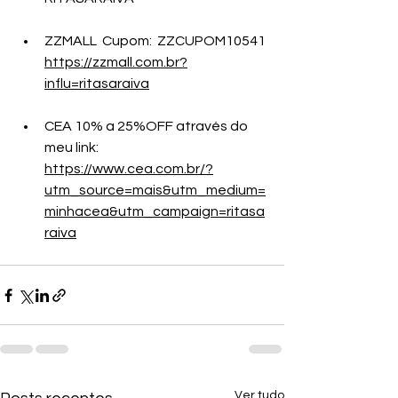
ZZMALL  Cupom:  ZZCUPOM10541 
https://zzmall.com.br?
influ=ritasaraiva
CEA 10% a 25%OFF através do 
meu link: 
https://www.cea.com.br/?
utm_source=mais&utm_medium=
minhacea&utm_campaign=ritasa
raiva
Ver tudo