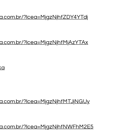
ea.com.br/?lcea=MjgzNjhfZDY4YTdj
ea.com.br/?lcea=MjgzNjhfMjAzYTAx
ka
ea.com.br/?lcea=MjgzNjhfMTJjNGUy
cea.com.br/?lcea=MjgzNjhfNWFhM2E5