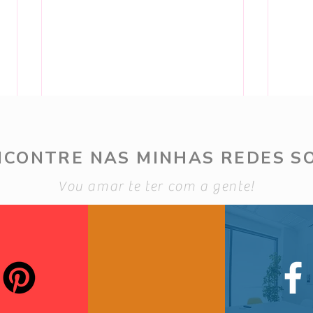
NCONTRE NAS MINHAS REDES SO
Vou amar te ter com a gente!
4 de Ago - Bolsas Renner
4 de
sem