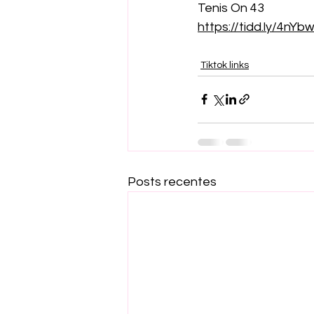
Tenis On 43
https://tidd.ly/4nY
Tiktok links
Posts recentes