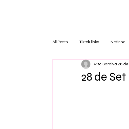
RI
T
All Posts
Tiktok links
Netinho
Rita Saraiva
28 de
28 de Set