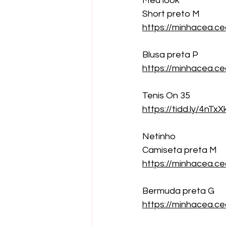
Meu look 
Short preto M
https://minhacea.c
Blusa preta P
https://minhacea.c
Tenis On 35
https://tidd.ly/4nTxX
Netinho
Camiseta preta M
https://minhacea.c
Bermuda preta G
https://minhacea.