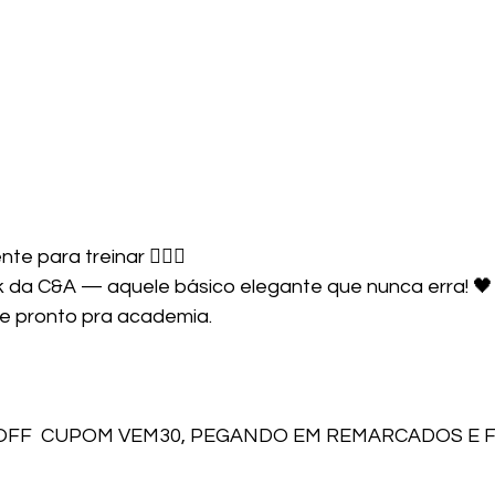
e para treinar 🏋️‍♀️✨
ack da C&A — aquele básico elegante que nunca erra! 🖤
 e pronto pra academia.
OFF  CUPOM VEM30, PEGANDO EM REMARCADOS E F