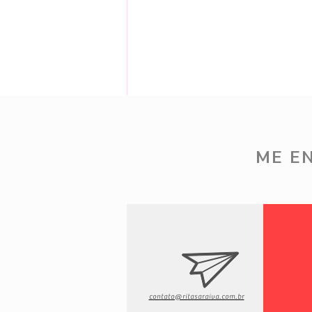
Comentários
ME E
Escreva um comentário
5 de Ago - Novidades Renner
contato@ritasaraiva.com.br