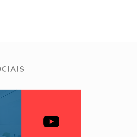
CIAIS
 Ago - Tour Renner da
ana