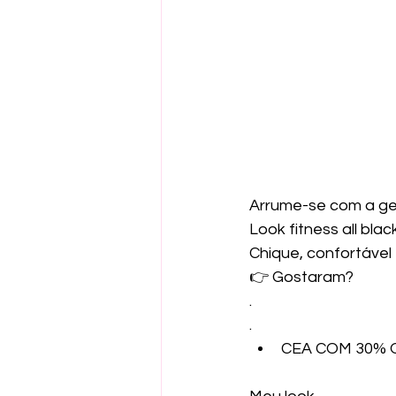
Arrume-se com a gent
Look fitness all bl
Chique, confortável
👉 Gostaram?
.
.
CEA COM 30% 