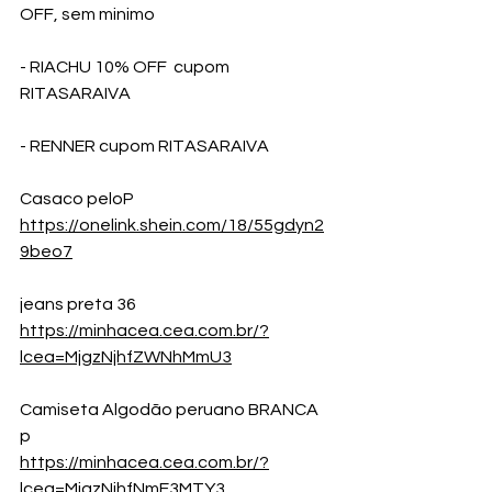
OFF, sem minimo 
- RIACHU 10% OFF  cupom 
RITASARAIVA
- RENNER cupom RITASARAIVA
Casaco peloP
https://onelink.shein.com/18/55gdyn2
9beo7
jeans preta 36
https://minhacea.cea.com.br/?
lcea=MjgzNjhfZWNhMmU3
Camiseta Algodão peruano BRANCA  
p
https://minhacea.cea.com.br/?
lcea=MjgzNjhfNmE3MTY3