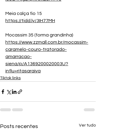
Meia calça fio 15
https://tidd.ly/3IH77MH
Mocassim 35 (forma grandinha)
https://www.zzmall.com.br/mocassim-
caramelo-couro-tratorado-
amarracao-
siena/p/A1369200020003U?
influ=ritasaraiva
Tiktok links
Ver tudo
Posts recentes