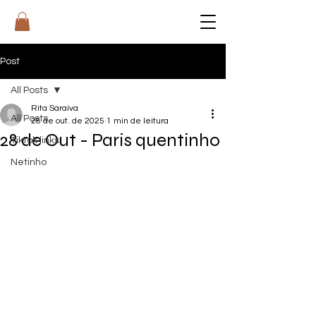
RI
T
A
Post
All Posts
Rita Saraiva
All Posts
28 de out. de 2025
1 min de leitura
28 de Out - Paris quentinho
Tiktok links
Netinho