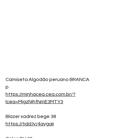
Camiseta Algodão peruano BRANCA  
p
https://minhacea.cea.com.br/?
lcea=MjgzNjhfNmE3MTY3
Blazer xadrez bege 38
https://tidd.ly/4qygaji