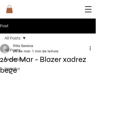
RI
T
A
Post
All Posts
Rita Saraiva
All Posts
26 de mar.
1 min de leitura
26 de Mar - Blazer xadrez
Tiktok links
bege
Netinho