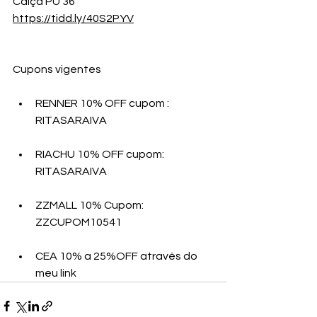
Calça PU 36
https://tidd.ly/40S2PYV
Cupons vigentes
RENNER 10% OFF cupom : 
RITASARAIVA 
RIACHU 10% OFF cupom: 
RITASARAIVA 
ZZMALL 10% Cupom:   
ZZCUPOM10541
CEA 10% a 25%OFF através do 
meu link