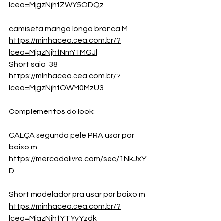
lcea=MjgzNjhfZWY5ODQz
camiseta manga longa branca M 
https://minhacea.cea.com.br/?
lcea=MjgzNjhfNmY1MGJl
Short saia  38 
https://minhacea.cea.com.br/?
lcea=MjgzNjhfOWM0MzU3
Complementos do look:
CALÇA segunda pele PRA usar por 
baixo m
https://mercadolivre.com/sec/1NkJxY
D
Short modelador pra usar por baixo m 
https://minhacea.cea.com.br/?
lcea=MjgzNjhfYTYyYzdk