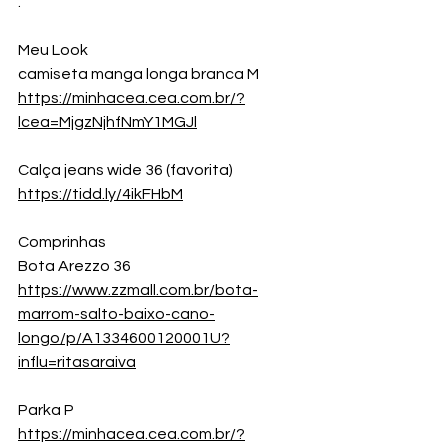
.
Meu Look 
camiseta manga longa branca M 
https://minhacea.cea.com.br/?
lcea=MjgzNjhfNmY1MGJl
Calça jeans wide 36 (favorita)
https://tidd.ly/4ikFHbM
Comprinhas
Bota Arezzo 36
https://www.zzmall.com.br/bota-
marrom-salto-baixo-cano-
longo/p/A1334600120001U?
influ=ritasaraiva
Parka P
https://minhacea.cea.com.br/?