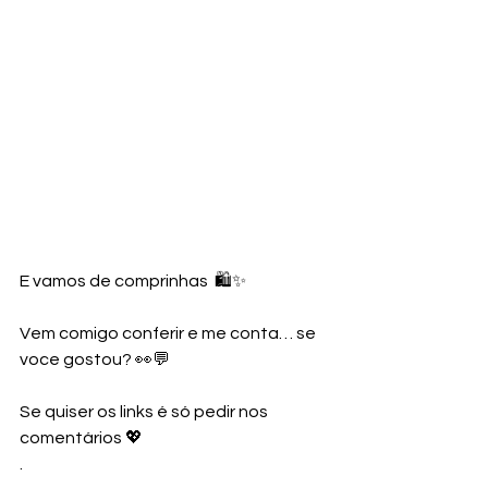
E vamos de comprinhas  🛍️✨
Vem comigo conferir e me conta… se 
voce gostou? 👀💬
Se quiser os links é só pedir nos 
comentários 💖
.