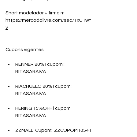
Short modelador + firme m 
https://mercadolivre.com/sec/1xUTwt
v
Cupons vigentes
RENNER 20% I cupom : 
RITASARAIVA 
RIACHUELO 20% I cupom: 
RITASARAIVA 
HERING 15%OFF l cupom 
RITASARAIVA
ZZMALL  Cupom:  ZZCUPOM10541