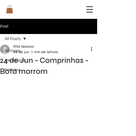
RI
T
A
Post
All Posts
Rita Saraiva
All Posts
24 de jun.
1 min de leitura
24 de Jun - Comprinhas -
Tiktok links
Bota marrom
Netinho