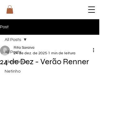
RI
T
A
Post
All Posts
Rita Saraiva
All Posts
24 de dez. de 2025
1 min de leitura
24 de Dez - Verão Renner
Tiktok links
Netinho