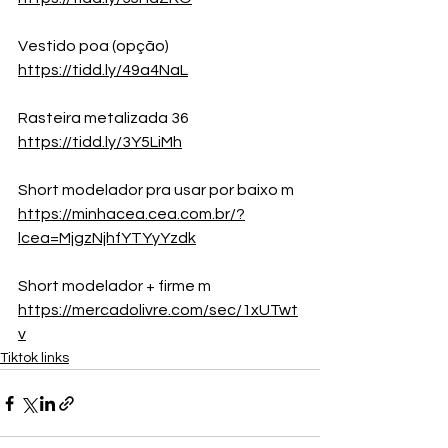
Vestido poa (opção)
https://tidd.ly/49a4NaL
Rasteira metalizada 36 
https://tidd.ly/3Y5LiMh
Short modelador pra usar por baixo m 
https://minhacea.cea.com.br/?
lcea=MjgzNjhfYTYyYzdk
Short modelador + firme m 
https://mercadolivre.com/sec/1xUTwt
v
Tiktok links