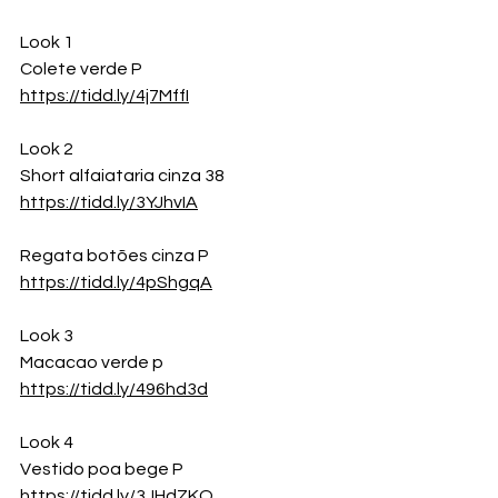
Look 1 
Colete verde P 
https://tidd.ly/4j7MffI
Look 2
Short alfaiataria cinza 38 
https://tidd.ly/3YJhvIA
Regata botões cinza P 
https://tidd.ly/4pShgqA
Look 3
Macacao verde p 
https://tidd.ly/496hd3d
Look 4
Vestido poa bege P 
https://tidd.ly/3JHdZKO