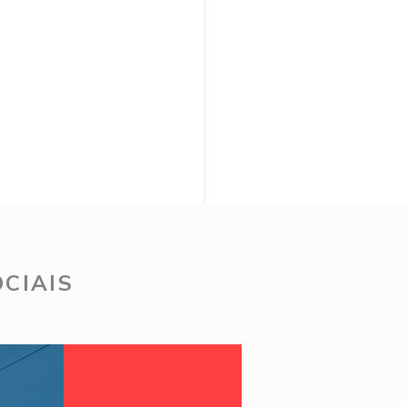
CIAIS
 Ago - Tour Renner da
ana