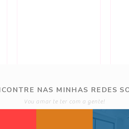
NCONTRE NAS MINHAS REDES SO
Vou amar te ter com a gente!
4 de Ago - Bolsas Renner
4 de
sem