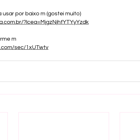
 usar por baixo m (gostei muito)
ea.com.br/?lcea=MjgzNjhfYTYyYzdk
irme m 
re.com/sec/1xUTwtv