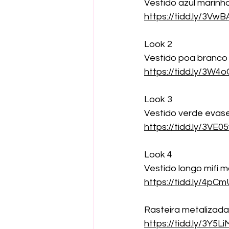
Vestido azul marinh
https://tidd.ly/3Vw
Look 2
Vestido poa branco
https://tidd.ly/3W4o
Look 3
Vestido verde evase
https://tidd.ly/3VE0
Look 4
Vestido longo mifi 
https://tidd.ly/4pC
Rasteira metalizada
https://tidd.ly/3Y5L