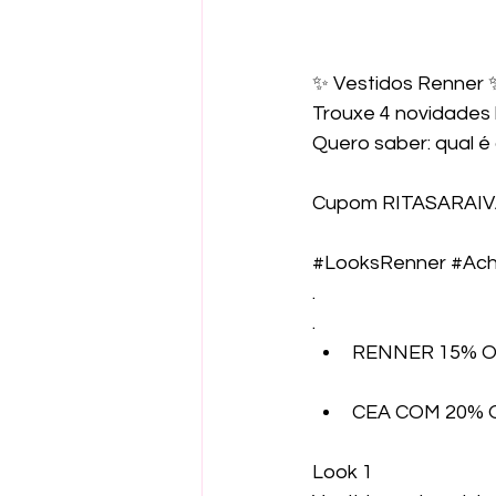
✨ Vestidos Renner 
Trouxe 4 novidades l
Quero saber: qual é 
Cupom RITASARAIV
#LooksRenner
#Ach
.
.
RENNER 15% 
CEA COM 20%
Look 1