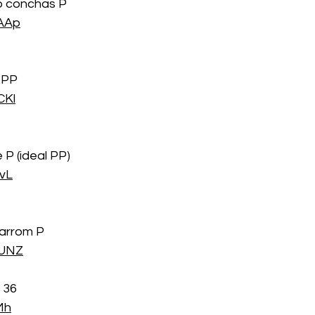
o conchas P
BAAp
 PP
CKl
 P (ideal PP)
5vL
marrom P
mUNZ
 36
iMh