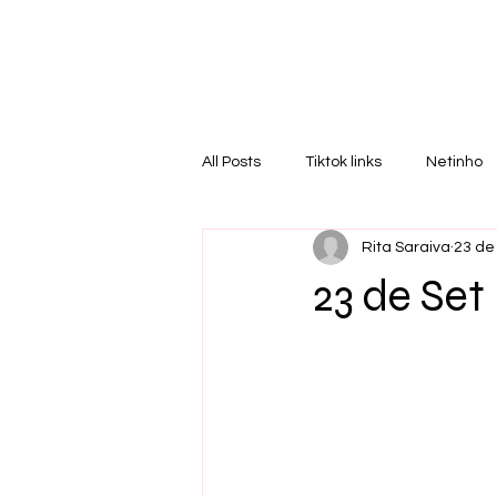
RI
T
All Posts
Tiktok links
Netinho
Rita Saraiva
23 de
23 de Set