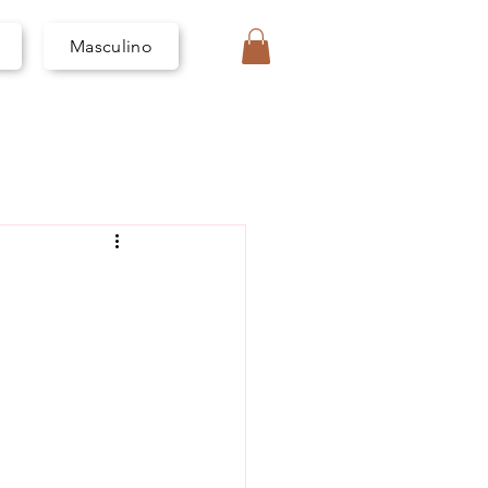
I
V
A
Masculino