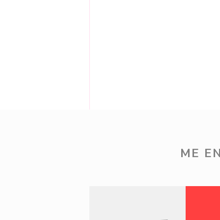
Comentários
ME E
Escreva um comentário
5 de Ago - Novidades Renner