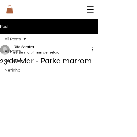
RI
T
A
Post
All Posts
Rita Saraiva
All Posts
23 de mar.
1 min de leitura
23 de Mar - Parka marrom
Tiktok links
Netinho