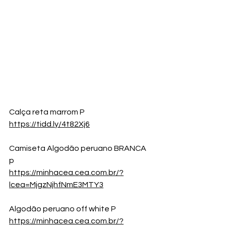
Calça reta marrom P
https://tidd.ly/4t82Xj6
Camiseta Algodão peruano BRANCA  
p
https://minhacea.cea.com.br/?
lcea=MjgzNjhfNmE3MTY3
Algodão peruano off white P
https://minhacea.cea.com.br/?