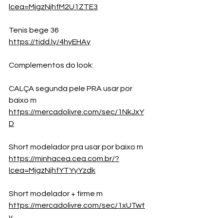
lcea=MjgzNjhfM2U1ZTE3
Tenis bege 36
https://tidd.ly/4hyEHAy
Complementos do look:
CALÇA segunda pele PRA usar por 
baixo m
https://mercadolivre.com/sec/1NkJxY
D
Short modelador pra usar por baixo m 
https://minhacea.cea.com.br/?
lcea=MjgzNjhfYTYyYzdk
Short modelador + firme m 
https://mercadolivre.com/sec/1xUTwt
v