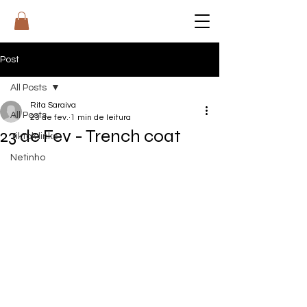
RI
T
A
Post
All Posts
Rita Saraiva
All Posts
23 de fev.
1 min de leitura
23 de Fev - Trench coat
Tiktok links
Netinho