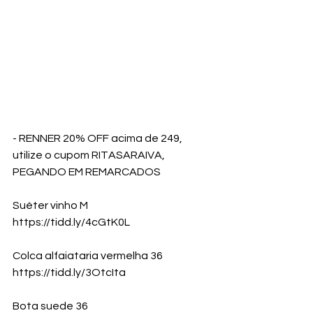
- RENNER 20% OFF acima de 249, 
utilize o cupom RITASARAIVA, 
PEGANDO EM REMARCADOS 
Suéter vinho M
https://tidd.ly/4cGtK0L
Colca alfaiataria vermelha 36
https://tidd.ly/3OtcIta
Bota suede 36