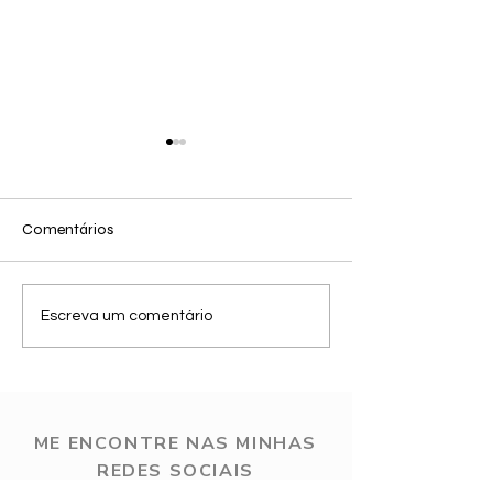
Comentários
7 de Ago - Provador
5 de Ago - Camis
Escreva um comentário
Renner
listrado
ME ENCONTRE NAS MINHAS
REDES SOCIAIS