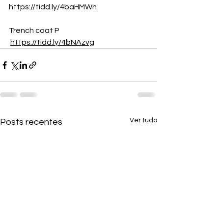
https://tidd.ly/4baHMWn
Trench coat P
https://tidd.ly/4bNAzvg
Ver tudo
Posts recentes