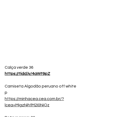
Calça verde 36
https://tidd.ly/4aWt9pZ
Camiseta Algodão peruano off white  
p
https://minhacea.cea.com.br/?
lcea=MjgzNjhfM2I0NjQz