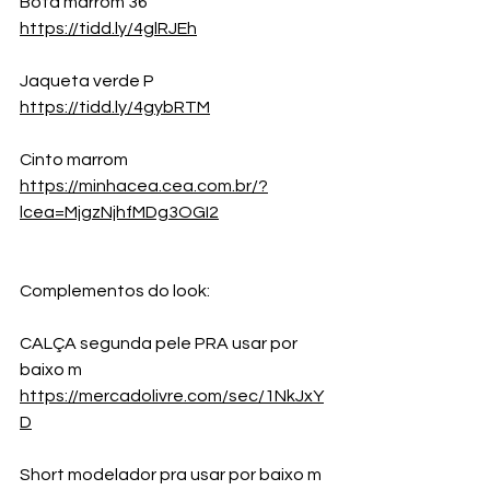
Bota marrom 36
https://tidd.ly/4glRJEh
Jaqueta verde P
https://tidd.ly/4gybRTM
Cinto marrom
https://minhacea.cea.com.br/?
lcea=MjgzNjhfMDg3OGI2
Complementos do look:
CALÇA segunda pele PRA usar por 
baixo m
https://mercadolivre.com/sec/1NkJxY
D
Short modelador pra usar por baixo m 