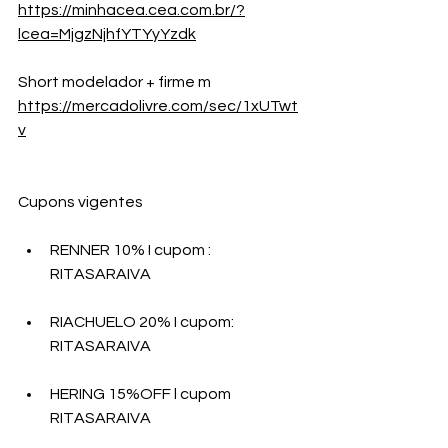
https://minhacea.cea.com.br/?
lcea=MjgzNjhfYTYyYzdk
Short modelador + firme m 
https://mercadolivre.com/sec/1xUTwt
v
Cupons vigentes
RENNER 10% I cupom : 
RITASARAIVA 
RIACHUELO 20% I cupom: 
RITASARAIVA 
HERING 15%OFF l cupom 
RITASARAIVA