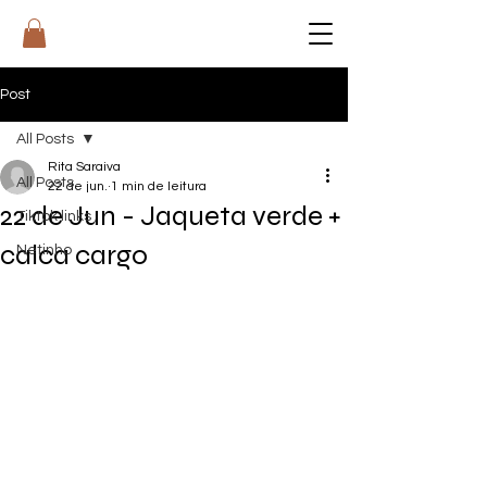
RI
T
A
Post
All Posts
Rita Saraiva
All Posts
22 de jun.
1 min de leitura
22 de Jun - Jaqueta verde +
Tiktok links
calca cargo
Netinho