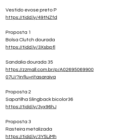
Vestido evose preto P
https://tidd.ly/49tNZfd
Proposta 1
Bolsa Clutch dourada
https://tidd.ly/3Xsbpfl
Sandalia dourada 35
https://zzmall.com.br/p/A02695069900
07U/?influ=ritasaraiva
Proposta 2
Sapatilha Slingback bicolor36
https://tidd.ly/3yx96hJ
Proposta 3
Rasteira metalizada
https://tidd.ly/3Y5LiMh