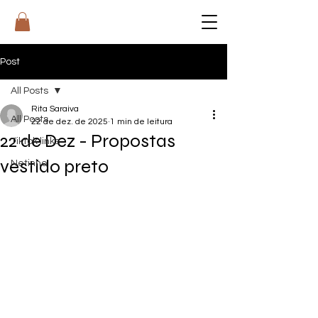
RI
T
A
Post
All Posts
Rita Saraiva
All Posts
22 de dez. de 2025
1 min de leitura
22 de Dez - Propostas
Tiktok links
vestido preto
Netinho