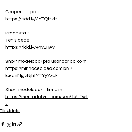
Chapeu de praia
https://tidd.ly/3YEQMxM
Proposta 3
Tenis bege 
https://tidd.ly/4hyEHAy
Short modelador pra usar por baixo m 
https://minhacea.cea.com.br/?
lcea=MjgzNjhfYTYyYzdk
Short modelador + firme m 
https://mercadolivre.com/sec/1xUTwt
v
Tiktok links