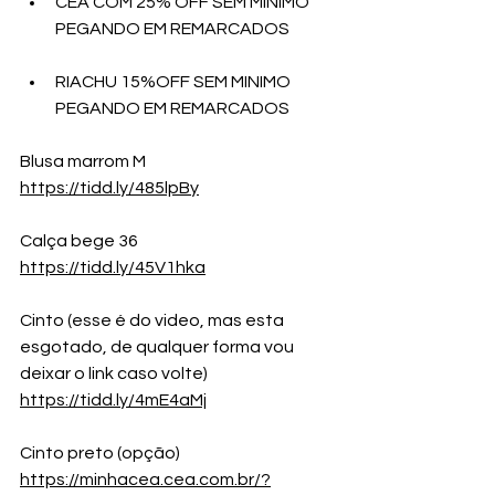
CEA COM 25% OFF SEM MINIMO 
PEGANDO EM REMARCADOS
RIACHU 15%OFF SEM MINIMO 
PEGANDO EM REMARCADOS
Blusa marrom M
https://tidd.ly/485lpBy
Calça bege 36
https://tidd.ly/45V1hka
Cinto (esse é do video, mas esta 
esgotado, de qualquer forma vou 
deixar o link caso volte)
https://tidd.ly/4mE4aMj
Cinto preto (opção)
https://minhacea.cea.com.br/?