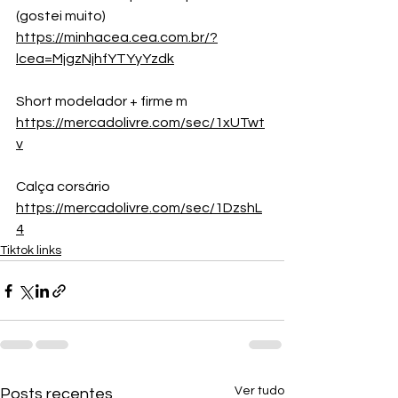
(gostei muito)
https://minhacea.cea.com.br/?
lcea=MjgzNjhfYTYyYzdk
Short modelador + firme m 
https://mercadolivre.com/sec/1xUTwt
v
Calça corsário
https://mercadolivre.com/sec/1DzshL
4
Tiktok links
Ver tudo
Posts recentes