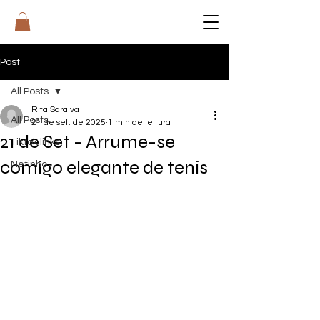
RI
T
A
Post
All Posts
Rita Saraiva
All Posts
21 de set. de 2025
1 min de leitura
21 de Set - Arrume-se
Tiktok links
comigo elegante de tenis
Netinho