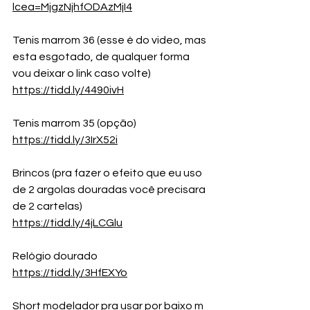
lcea=MjgzNjhfODAzMjI4
Tenis marrom 36 (esse é do video, mas 
esta esgotado, de qualquer forma 
vou deixar o link caso volte)
https://tidd.ly/4490ivH
Tenis marrom 35 (opção)
https://tidd.ly/3IrX52i
Brincos (pra fazer o efeito que eu uso 
de 2 argolas douradas você precisara 
de 2 cartelas)
https://tidd.ly/4jLCGlu
Relógio dourado
https://tidd.ly/3HfEXYo
Short modelador pra usar por baixo m 