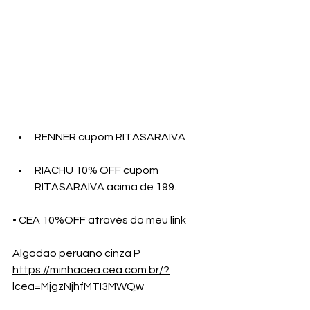
RENNER cupom RITASARAIVA
RIACHU 10% OFF cupom 
RITASARAIVA acima de 199.
• CEA 10%OFF através do meu link
Algodao peruano cinza P
https://minhacea.cea.com.br/?
lcea=MjgzNjhfMTI3MWQw