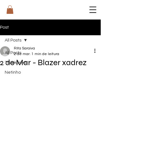
RI
T
A
Post
All Posts
Rita Saraiva
All Posts
2 de mar.
1 min de leitura
2 de Mar - Blazer xadrez
Tiktok links
Netinho