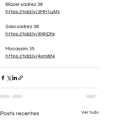
Blazer xadrez 38
https://tidd.ly/3MH1uAN
Saia xadrez 38
https://tidd.ly/4l4hDNj
Mocassim 35
https://tidd.ly/4smi6Nj
Ver tudo
Posts recentes