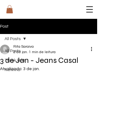
RI
T
A
Post
All Posts
Rita Saraiva
All Posts
2 de jan.
1 min de leitura
3 de Jan - Jeans Casal
Tiktok links
Atualizado:
3 de jan.
Netinho