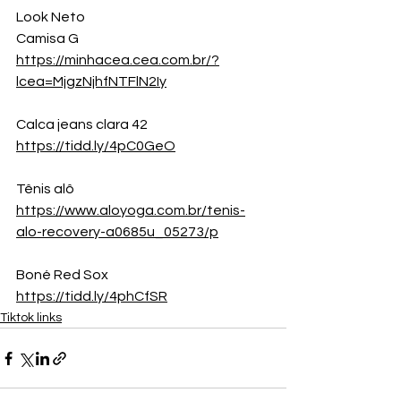
Look Neto
Camisa G
https://minhacea.cea.com.br/?
lcea=MjgzNjhfNTFlN2Iy
Calca jeans clara 42
https://tidd.ly/4pC0GeO
Tênis alô
https://www.aloyoga.com.br/tenis-
alo-recovery-a0685u_05273/p
Boné Red Sox
https://tidd.ly/4phCfSR
Tiktok links