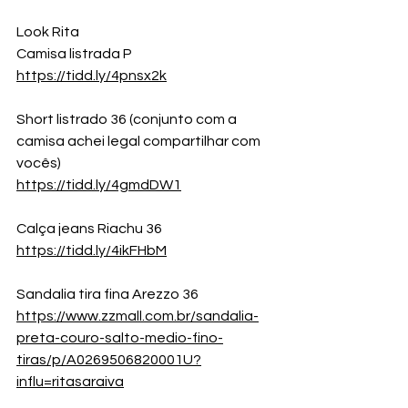
Look Rita
Camisa listrada P
https://tidd.ly/4pnsx2k
Short listrado 36 (conjunto com a 
camisa achei legal compartilhar com 
vocês)
https://tidd.ly/4gmdDW1
Calça jeans Riachu 36
https://tidd.ly/4ikFHbM
Sandalia tira fina Arezzo 36
https://www.zzmall.com.br/sandalia-
preta-couro-salto-medio-fino-
tiras/p/A0269506820001U?
influ=ritasaraiva