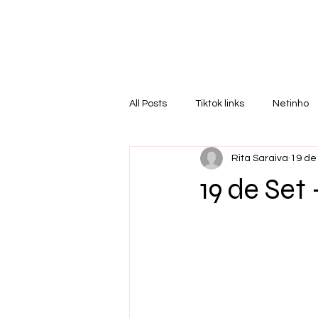
RI
T
All Posts
Tiktok links
Netinho
Rita Saraiva
19 de
19 de Set