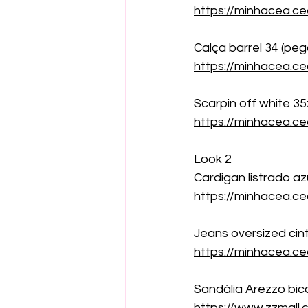
https://minhacea.c
Calça barrel 34 (pe
https://minhacea.ce
Scarpin off white 35
https://minhacea.c
Look 2
Cardigan listrado az
https://minhacea.
Jeans oversized cin
https://minhacea.c
Sandália Arezzo bico
https://www.zzmall