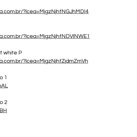
ea.com.br/?lcea=MjgzNjhfNGJhMDI4
ea.com.br/?lcea=MjgzNjhfNDVlNWE1
f white P
ea.com.br/?lcea=MjgzNjhfZjdmZmVh
o 1
OmAL
o 2
0BH