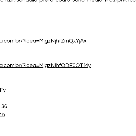
ea.com.br/?lcea=MjgzNjhfZmQxYjAx
cea.com.br/?lcea=MjgzNjhfODE0OTMy
RFy
 36
iMh