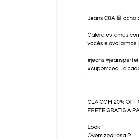
Jeans C&A 👖 acho 
Galera estamos com 
vocês e avaliarmos j
#jeans
#jeansperfei
#cupomcea
#dica
.
.
CEA COM 20% OFF
FRETE GRATIS A PA
Look 1
Oversized rosa P