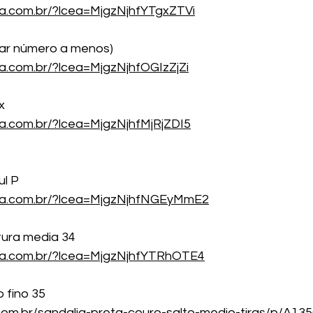
ea.com.br/?lcea=MjgzNjhfYTgxZTVi
gar número a menos)
a.com.br/?lcea=MjgzNjhfOGIzZjZi
x
ea.com.br/?lcea=MjgzNjhfMjRjZDI5
ul P
cea.com.br/?lcea=MjgzNjhfNGEyMmE2
tura media 34
ea.com.br/?lcea=MjgzNjhfYTRhOTE4
 fino 35
.com.br/sandalia-preta-couro-salto-medio-tiras/p/A1