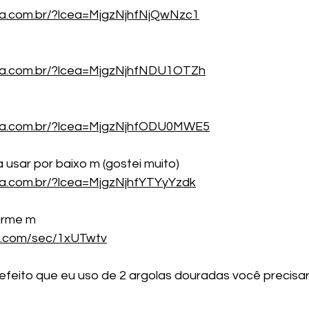
ea.com.br/?lcea=MjgzNjhfNjQwNzc1
cea.com.br/?lcea=MjgzNjhfNDU1OTZh
cea.com.br/?lcea=MjgzNjhfODU0MWE5
 usar por baixo m (gostei muito)
ea.com.br/?lcea=MjgzNjhfYTYyYzdk
irme m 
re.com/sec/1xUTwtv
 efeito que eu uso de 2 argolas douradas você precisar