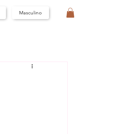
I
V
A
Masculino