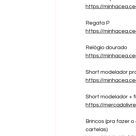
https://minhacea.c
Regata P
https://minhacea.
Relógio dourado
https://minhacea.
Short modelador pra
https://minhacea.c
Short modelador + f
https://mercadoliv
Brincos (pra fazer o
cartelas)