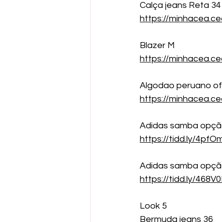
Calça jeans Reta 34
https://minhacea.c
Blazer M
https://minhacea.c
Algodao peruano of
https://minhacea.c
Adidas samba opçã
https://tidd.ly/4pf
Adidas samba opçã
https://tidd.ly/468V
Look 5
Bermuda jeans 36