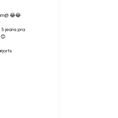
tim@ 😂😂 
5 jeans pra 
 😊
#jorts