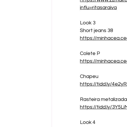
influ=ritasaraiva
Look 3
Short jeans 38
https://minhacea.c
Colete P
https://minhacea.
Chapeu 
https://tidd.ly/4e2y
Rasteira metalizada
https://tidd.ly/3Y5L
Look 4