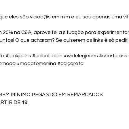
que eles são viciad@s em mim e eu sou apenas uma ví
20% na C&A, aproveitei a situação para experimentar 
untas! O que acharam? Se quiserem os links é só pedir!
to
#lookjeans
#calcaballon
#widelegjeans
#shortjeans
demoda
#modafemenina
#calçareta
 SEM MINIMO PEGANDO EM REMARCADOS
RTIR DE 49.