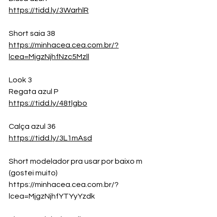
https://tidd.ly/3WarhlR
Short saia 38 
https://minhacea.cea.com.br/?
lcea=MjgzNjhfNzc5Mzll
Look 3
Regata azul P
https://tidd.ly/48tlgbo
Calça azul 36
https://tidd.ly/3L1mAsd
Short modelador pra usar por baixo m 
(gostei muito)
https://minhacea.cea.com.br/?
lcea=MjgzNjhfYTYyYzdk