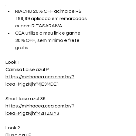
.
RIACHU 20% OFF acima de R$ 
199,99 aplicado em remarcados  
cupom RITASARAIVA
CEA utilize o meu link e ganhe 
30% OFF, sem minimo e frete 
gratis
Look 1
Camisa Laise azul P
https://minhacea.cea.com.br/?
lcea=MjgzNjhfMjE3MDE1
Short laise azul 36 
https://minhacea.cea.com.br/?
lcea=MjgzNjhfM2I1ZGY3
Look 2
Blusa azul P