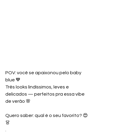
POV: você se apaixonou pelo baby 
blue 💙
Três looks lindíssimos, leves e 
delicados — perfeitos pra essa vibe 
de verão 🌸
Quero saber: qual é o seu favorito? 😍
👗
.