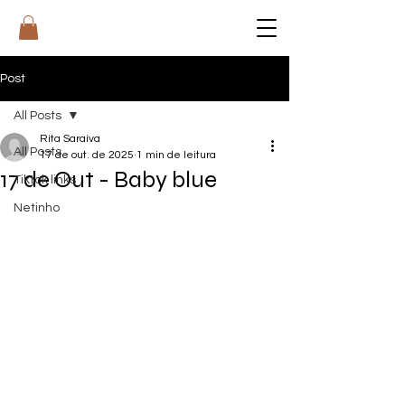
RI
T
A
Post
All Posts
Rita Saraiva
All Posts
17 de out. de 2025
1 min de leitura
17 de Out - Baby blue
Tiktok links
Netinho