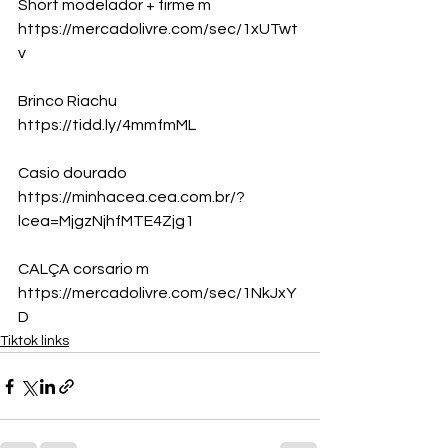
Short modelador + firme m 
https://mercadolivre.com/sec/1xUTwt
v
Brinco Riachu 
https://tidd.ly/4mmfmML
Casio dourado
https://minhacea.cea.com.br/?
lcea=MjgzNjhfMTE4Zjg1
CALÇA corsario m
https://mercadolivre.com/sec/1NkJxY
D
Tiktok links