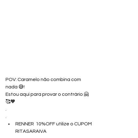
POV: Caramelo não combina com 
nada 😅!
Estou aqui para provar o contrário 🤗
🥰🧡
.
.
RENNER  10%OFF utilize o CUPOM 
RITASARAIVA