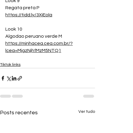
Look 9
Regata preta P
https://tidd.ly/3XjEola
Look 10
Algodao peruano verde M
https://minhacea.cea.com.br/?
lcea=MjgzNjhfMzM5NTQ1
Tiktok links
Ver tudo
Posts recentes