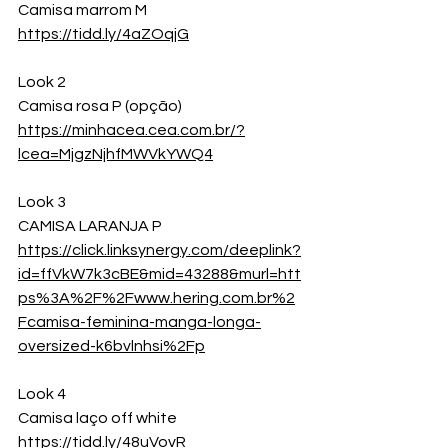
Camisa marrom M
https://tidd.ly/4aZOqjG
Look 2
Camisa rosa P (opção)
https://minhacea.cea.com.br/?
lcea=MjgzNjhfMWVkYWQ4
Look 3
CAMISA LARANJA P
https://click.linksynergy.com/deeplink?
id=ffVkW7k3cBE&mid=43288&murl=htt
ps%3A%2F%2Fwww.hering.com.br%2
Fcamisa-feminina-manga-longa-
oversized-k6bvlnhsi%2Fp
Look 4
Camisa laço off white
https://tidd.ly/48uVovR