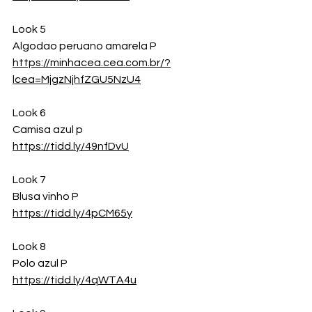
Look 5
Algodao peruano amarela P
https://minhacea.cea.com.br/?
lcea=MjgzNjhfZGU5NzU4
Look 6
Camisa azul p 
https://tidd.ly/49nfDvU
Look 7
Blusa vinho P
https://tidd.ly/4pCM65y
Look 8
Polo azul P
https://tidd.ly/4qWTA4u