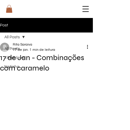
RI
T
A
Post
All Posts
Rita Saraiva
All Posts
17 de jan.
1 min de leitura
17 de Jan - Combinações
Tiktok links
com caramelo
Netinho