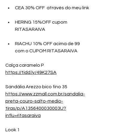
CEA 30% OFF  através do meu link
HERING 15%OFF cupom 
RITASARAIVA
RIACHU 10% OFF acima de 99 
com o CUPOM RITASARAIVA
Calça caramelo P
https://tidd.ly/49K27SA
Sandália Arezzo bico fino 35
https://www.zzmall.com.br/sandalia-
preta-couro-salto-medio-
tiras/p/A1356400030003U?
influ=ritasaraiva
Look 1