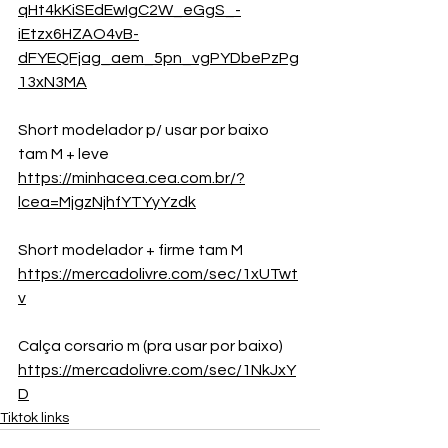
qHt4kKiSEdEwIgC2W_eGgS_-
iEtzx6HZAO4vB-
dFYEQFjag_aem_5pn_vgPYDbePzPg
13xN3MA
Short modelador p/ usar por baixo 
tam M + leve
https://minhacea.cea.com.br/?
lcea=MjgzNjhfYTYyYzdk
Short modelador + firme tam M 
https://mercadolivre.com/sec/1xUTwt
v
Calça corsario m (pra usar por baixo)
https://mercadolivre.com/sec/1NkJxY
D
Tiktok links