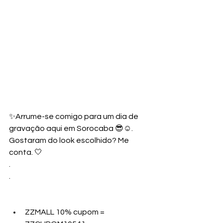
✨Arrume-se comigo para um dia de 
gravação aqui em Sorocaba 😎☺️.
Gostaram do look escolhido? Me 
conta. 🤍
.
.
ZZMALL 10% cupom =  