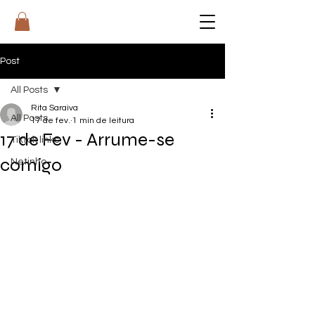
RI
T
A
Post
All Posts
Rita Saraiva
All Posts
17 de fev.
1 min de leitura
17 de Fev - Arrume-se
Tiktok links
comigo
Netinho