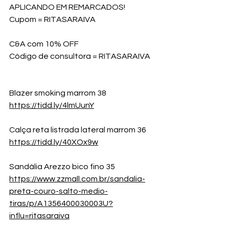
APLICANDO EM REMARCADOS!
Cupom = RITASARAIVA
C&A com 10% OFF
Código de consultora = RITASARAIVA
Blazer smoking marrom 38
https://tidd.ly/4lmUunY
Calça reta listrada lateral marrom 36
https://tidd.ly/40XOx9w
Sandália Arezzo bico fino 35
https://www.zzmall.com.br/sandalia-
preta-couro-salto-medio-
tiras/p/A1356400030003U?
influ=ritasaraiva