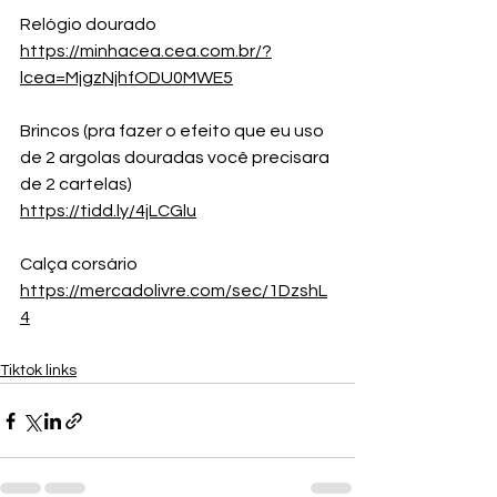
Relógio dourado
https://minhacea.cea.com.br/?
lcea=MjgzNjhfODU0MWE5
Brincos (pra fazer o efeito que eu uso 
de 2 argolas douradas você precisara 
de 2 cartelas)
https://tidd.ly/4jLCGlu
Calça corsário
https://mercadolivre.com/sec/1DzshL
4
Tiktok links