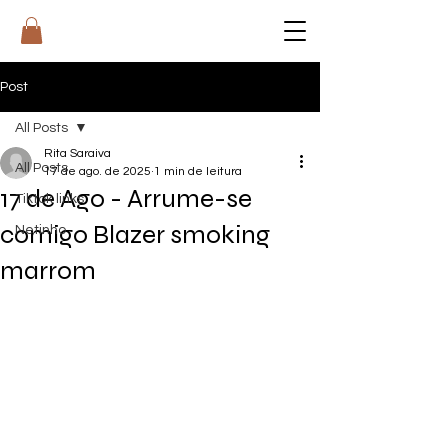
RI
T
A
Post
All Posts
Rita Saraiva
All Posts
17 de ago. de 2025
1 min de leitura
17 de Ago - Arrume-se
Tiktok links
comigo Blazer smoking
Netinho
marrom