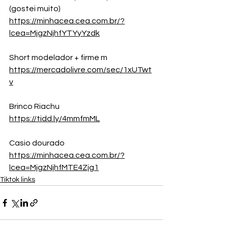
(gostei muito)
https://minhacea.cea.com.br/?
lcea=MjgzNjhfYTYyYzdk
Short modelador + firme m 
https://mercadolivre.com/sec/1xUTwt
v
Brinco Riachu 
https://tidd.ly/4mmfmML
Casio dourado
https://minhacea.cea.com.br/?
lcea=MjgzNjhfMTE4Zjg1
Tiktok links