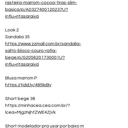
rasteira-marrom-cocoa-tiras-slim-
basica/p/A0327400120237U?
influ=ritasaraiva
Look 2
Sandalia 35
https://www.zzmall.com.br/sandalia-
salto-bloco-couro-rafia-
bege/p/S2056201730001U?
influ=ritasaraiva
Blusa marrom P
https://tidd.ly/485lpBy
Short bege 38
https://minhacea.cea.com.br/?
lcea=MjgzNjhfZWE4ZjVk
Short modelador pra usar por baixo m 