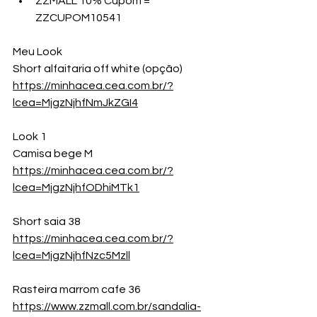
ZZMALL 10% Cupom =  
ZZCUPOM10541
Meu Look
Short alfaitaria off white (opção)
https://minhacea.cea.com.br/?
lcea=MjgzNjhfNmJkZGI4
Look 1
Camisa bege M
https://minhacea.cea.com.br/?
lcea=MjgzNjhfODhiMTk1
Short saia 38 
https://minhacea.cea.com.br/?
lcea=MjgzNjhfNzc5Mzll
Rasteira marrom cafe 36
https://www.zzmall.com.br/sandalia-