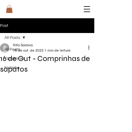
RI
T
A
Post
All Posts
Rita Saraiva
All Posts
16 de out. de 2025
1 min de leitura
16 de Out - Comprinhas de
Tiktok links
sapatos
Netinho