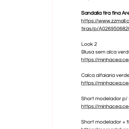
Sandalia tira fina A
https://www.zzmall.
tiras/p/A0269506820
Look 2
Blusa sem alca verd
https://minhacea.
Calca alfaiaria verd
https://minhacea.c
Short modelador p/ 
https://minhacea.c
Short modelador + f