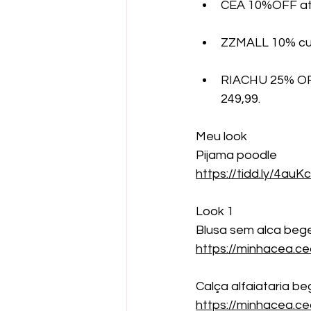
CEA 10%OFF atr
ZZMALL 10% c
RIACHU 25% OF
249,99.
Meu look
Pijama poodle
https://tidd.ly/4auK
Look 1
Blusa sem alca beg
https://minhacea.
Calça alfaiataria be
https://minhacea.