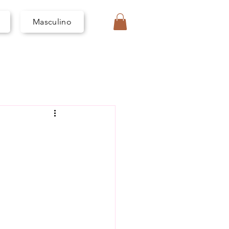
I
V
A
Masculino