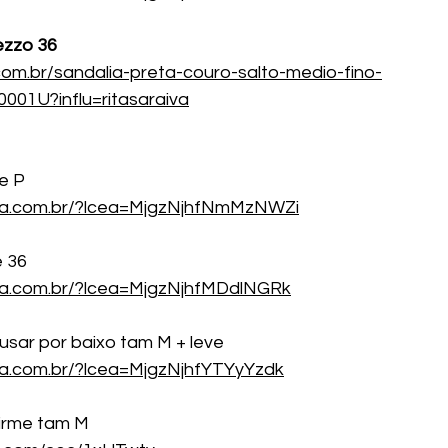
rezzo 36
com.br/sandalia-preta-couro-salto-medio-fino-
001U?influ=ritasaraiva
e P
cea.com.br/?lcea=MjgzNjhfNmMzNWZi
e 36
ea.com.br/?lcea=MjgzNjhfMDdlNGRk
usar por baixo tam M + leve
ea.com.br/?lcea=MjgzNjhfYTYyYzdk
irme tam M 