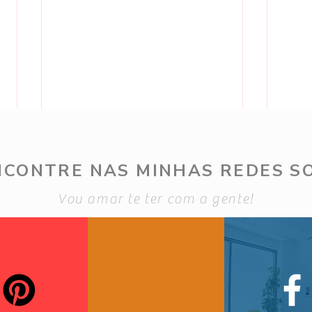
NCONTRE NAS MINHAS REDES SO
Vou amar te ter com a gente!
4 de
5 de Ago - Novidades Renner