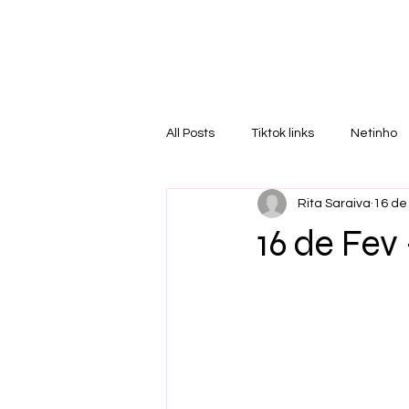
RI
T
All Posts
Tiktok links
Netinho
Rita Saraiva
16 de 
16 de Fe