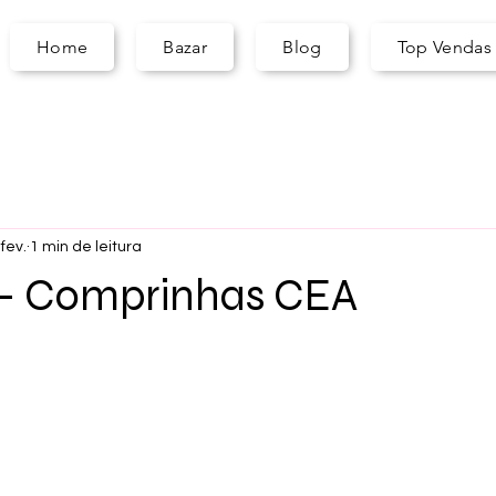
A
S
ARA
Home
Bazar
Blog
Top Vendas
fev.
1 min de leitura
v - Comprinhas CEA