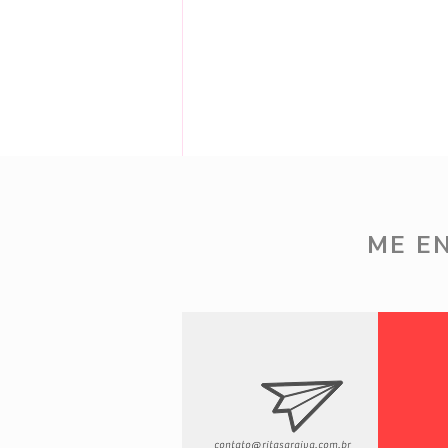
Comentários
ME E
Escreva um comentário
7 de Ago - Provador Renner
contato@ritasaraiva.com.br