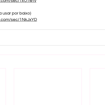
re.com/sec/1xUTwtv
a usar por baixo)
re.com/sec/1NkJxYD