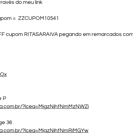
avés do meu link
upom =  ZZCUPOM10541
F cupom RITASARAIVA pegando em remarcados comp
cQx
e P
cea.com.br/?lcea=MjgzNjhfNmMzNWZi
ge 36
cea.com.br/?lcea=MjgzNjhfNmRiMGYw