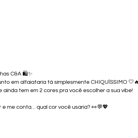
has C&A 🛍️✨
unto em alfaiataria tá simplesmente CHIQUÍSSIMO 🤍
 ainda tem em 2 cores pra você escolher a sua vibe!
 e me conta… qual cor você usaria? 👀💬💖