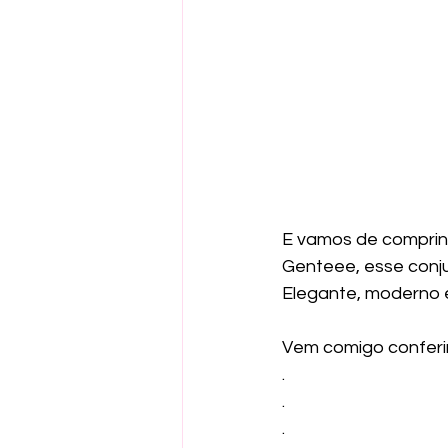
E vamos de comprin
Genteee, esse conj
Elegante, moderno e
Vem comigo conferir
.
.
.