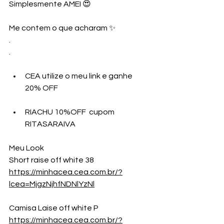
Simplesmente AMEI 😍
Me contem o que acharam ✨
.
.
CEA utilize o meu link e ganhe 
20% OFF
RIACHU 10%OFF  cupom 
RITASARAIVA
Meu Look
Short raise off white 38
https://minhacea.cea.com.br/?
lcea=MjgzNjhfNDNlYzNl
Camisa Laise off white P
https://minhacea.cea.com.br/?