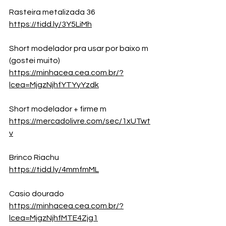
Rasteira metalizada 36
https://tidd.ly/3Y5LiMh
Short modelador pra usar por baixo m 
(gostei muito)
https://minhacea.cea.com.br/?
lcea=MjgzNjhfYTYyYzdk
Short modelador + firme m 
https://mercadolivre.com/sec/1xUTwt
v
Brinco Riachu 
https://tidd.ly/4mmfmML
Casio dourado
https://minhacea.cea.com.br/?
lcea=MjgzNjhfMTE4Zjg1