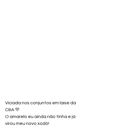
Viciada nos conjuntos em laise da 
C&A 💛
O amarelo eu ainda não tinha e já 
virou meu novo xodó!