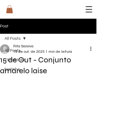
RI
T
A
Post
All Posts
Rita Saraiva
All Posts
15 de out. de 2025
1 min de leitura
15 de Out - Conjunto
Tiktok links
amarelo laise
Netinho