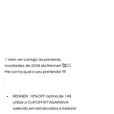
✨Vem ver comigo as primeiras 
novidades de 2026 da Renner! 🥰👯‍♀️.
Me conta qual o seu preferido! 🫶
.
.
RENNER  10%OFF acima de 149 
utilize o CUPOM RITASARAIVA 
valendo em remarcados e beleza!