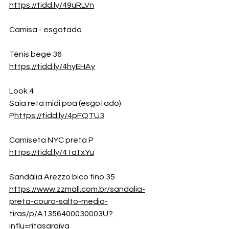
https://tidd.ly/49uRLVn
Camisa - esgotado
Tênis bege 36
https://tidd.ly/4hyEHAy
Look 4
Saia reta midi poa (esgotado) 
P
https://
tidd.ly/4pFQTU3
Camiseta NYC preta P
https://tidd.ly/41aTxYu
Sandália Arezzo bico fino 35
https://www.zzmall.com.br/sandalia-
preta-couro-salto-medio-
tiras/p/A1356400030003U?
influ=ritasaraiva