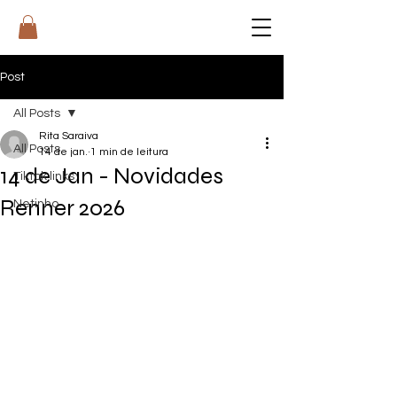
RI
T
A
Post
All Posts
Rita Saraiva
All Posts
14 de jan.
1 min de leitura
14 de Jan - Novidades
Tiktok links
Renner 2026
Netinho