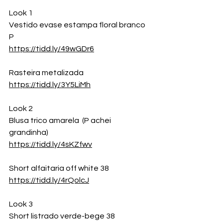
Look 1
Vestido evase estampa floral branco 
P
https://tidd.ly/49wGDr6
Rasteira metalizada
https://tidd.ly/3Y5LiMh
Look 2
Blusa trico amarela  (P achei 
grandinha)
https://tidd.ly/4sKZfwv
Short alfaitaria off white 38
https://tidd.ly/4rQolcJ
Look 3
Short listrado verde-bege 38