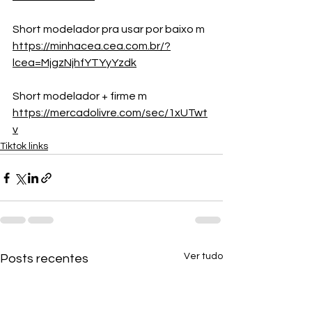
Short modelador pra usar por baixo m 
https://minhacea.cea.com.br/?
lcea=MjgzNjhfYTYyYzdk
Short modelador + firme m 
https://mercadolivre.com/sec/1xUTwt
v
Tiktok links
Ver tudo
Posts recentes