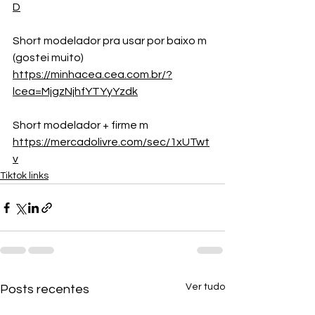
D
Short modelador pra usar por baixo m 
(gostei muito)
https://minhacea.cea.com.br/?
lcea=MjgzNjhfYTYyYzdk
Short modelador + firme m 
https://mercadolivre.com/sec/1xUTwt
v
Tiktok links
Ver tudo
Posts recentes