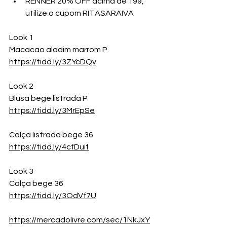
RENNER 20% OFF acima de 199, 
utilize o cupom RITASARAIVA
Look 1
Macacao aladim marrom P
https://tidd.ly/3ZYcDQv
Look 2
Blusa bege listrada P
https://tidd.ly/3MrEpSe
Calça listrada bege 36
https://tidd.ly/4cfDuif
Look 3
Calça bege 36
https://tidd.ly/3OdVf7U
https://mercadolivre.com/sec/1NkJxY