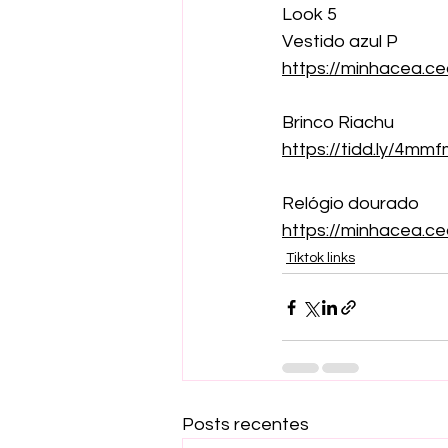
Look 5
Vestido azul P
https://minhacea.c
Brinco Riachu 
https://tidd.ly/4mm
Relógio dourado
https://minhacea.
Tiktok links
Posts recentes