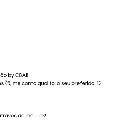
ão by C&A‼️ 
 🥰, me conta qual foi o seu preferido. 🤍
ravés do meu link! 