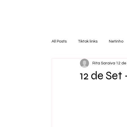
RI
T
All Posts
Tiktok links
Netinho
Rita Saraiva
12 de
12 de Set