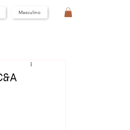
I
V
A
Masculino
 C&A