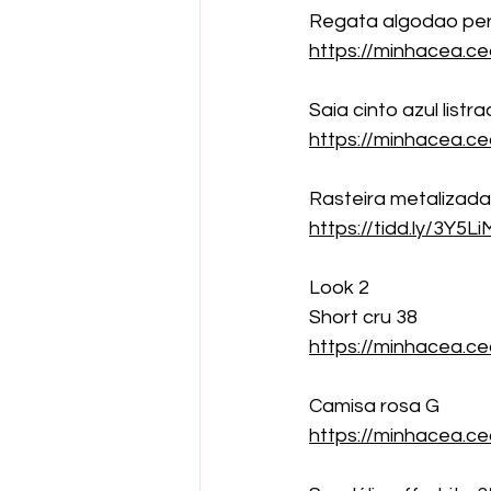
Regata algodao pe
https://minhacea.
Saia cinto azul listr
https://minhacea.c
Rasteira metalizada
https://tidd.ly/3Y5L
Look 2
Short cru 38
https://minhacea.
Camisa rosa G
https://minhacea.c