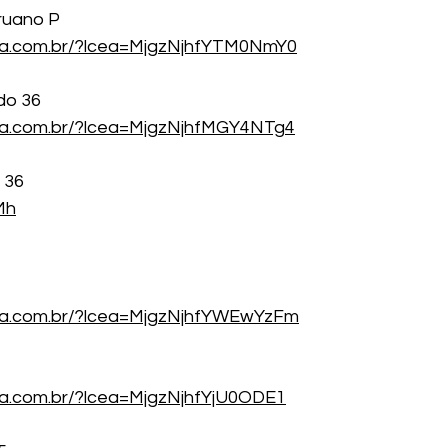
ruano P
cea.com.br/?lcea=MjgzNjhfYTM0NmY0
ado 36
ea.com.br/?lcea=MjgzNjhfMGY4NTg4
 36
iMh
cea.com.br/?lcea=MjgzNjhfYWEwYzFm
ea.com.br/?lcea=MjgzNjhfYjU0ODE1