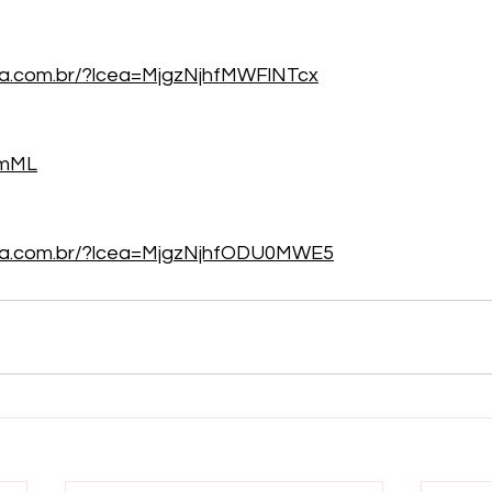
ea.com.br/?lcea=MjgzNjhfMWFlNTcx
fmML
cea.com.br/?lcea=MjgzNjhfODU0MWE5