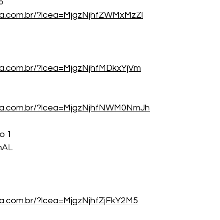
5
ea.com.br/?lcea=MjgzNjhfZWMxMzZl
ea.com.br/?lcea=MjgzNjhfMDkxYjVm
cea.com.br/?lcea=MjgzNjhfNWM0NmJh
o 1
OmAL
ea.com.br/?lcea=MjgzNjhfZjFkY2M5