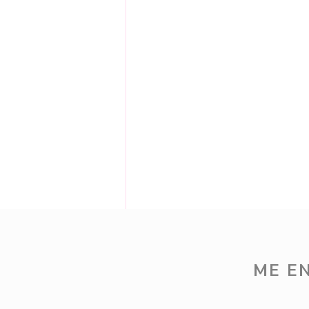
Comentários
ME E
Escreva um comentário