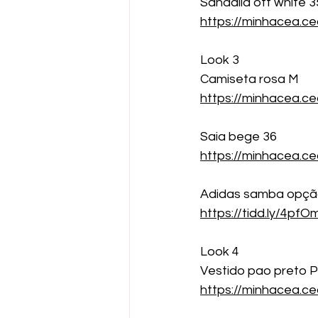
Sandália off white 3
https://minhacea.c
Look 3
Camiseta rosa M
https://minhacea.c
Saia bege 36
https://minhacea.
Adidas samba opçã
https://tidd.ly/4pf
Look 4
Vestido pao preto P
https://minhacea.c