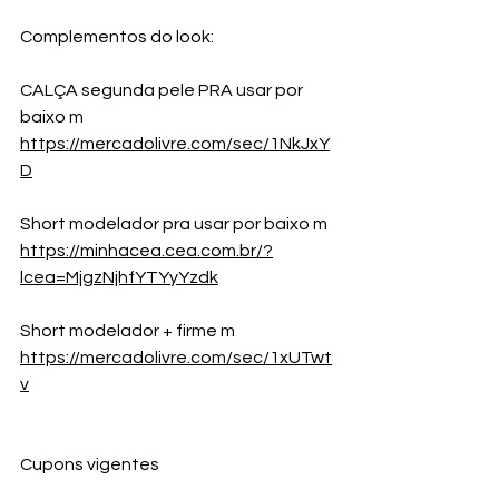
Complementos do look:
CALÇA segunda pele PRA usar por 
baixo m
https://mercadolivre.com/sec/1NkJxY
D
Short modelador pra usar por baixo m 
https://minhacea.cea.com.br/?
lcea=MjgzNjhfYTYyYzdk
Short modelador + firme m 
https://mercadolivre.com/sec/1xUTwt
v
Cupons vigentes