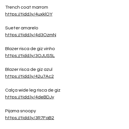
Trench coat marrom
https://tidd.ly/4uxklOY
Sueter amarelo
https://tidd.ly/4d3OzmN
Blazer risca de giz vinho
https://tidd.ly/3OJUS5L
Blazer risca de giz azul
https://tidd.ly/42u7Ac2
Calça wide leg risca de giz
https://tidd.ly/4deBDJy
Pijama snoopy
https://tidd.ly/3R7FqB2