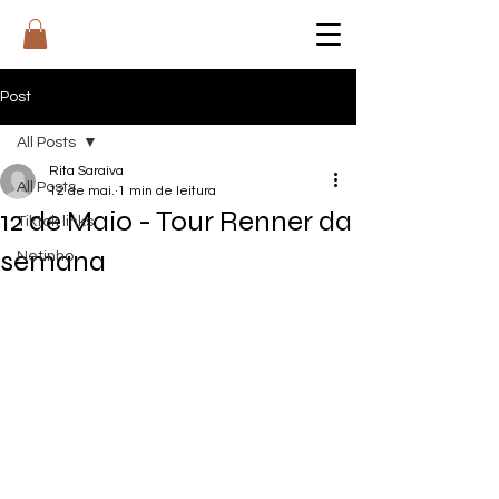
RI
T
A
Post
All Posts
Rita Saraiva
All Posts
12 de mai.
1 min de leitura
12 de Maio - Tour Renner da
Tiktok links
semana
Netinho