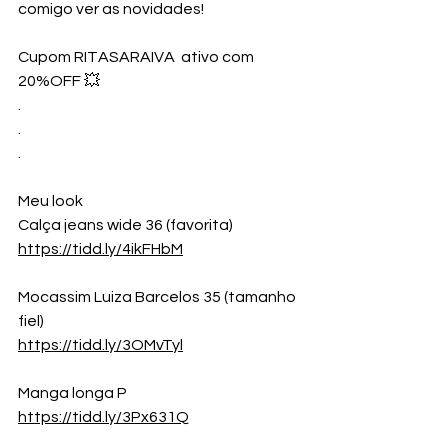
comigo ver as novidades!
Cupom RITASARAIVA  ativo com 
20%OFF 💥
.
.
.
Meu look
Calça jeans wide 36 (favorita)
https://tidd.ly/4ikFHbM
Mocassim Luiza Barcelos 35 (tamanho 
fiel)
https://tidd.ly/3OMvTyl
Manga longa P
https://tidd.ly/3Px631Q