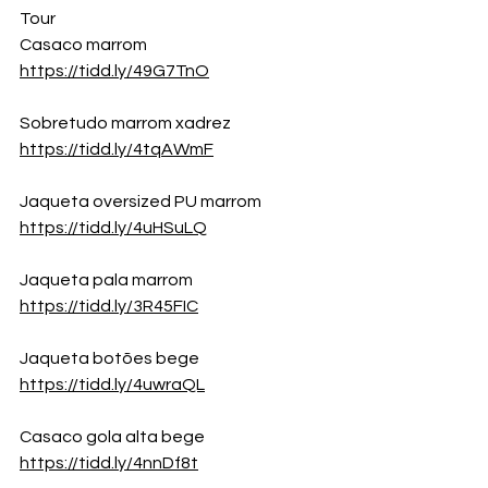
Tour
Casaco marrom
https://tidd.ly/49G7TnO
Sobretudo marrom xadrez
https://tidd.ly/4tqAWmF
Jaqueta oversized PU marrom
https://tidd.ly/4uHSuLQ
Jaqueta pala marrom
https://tidd.ly/3R45FIC
Jaqueta botões bege
https://tidd.ly/4uwraQL
Casaco gola alta bege
https://tidd.ly/4nnDf8t